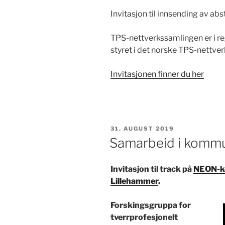
Invitasjon til innsending av abst
TPS-nettverkssamlingen er i r
styret i det norske TPS-nettverket
Invitasjonen finner du her
PUBLISERT
31. AUGUST 2019
Samarbeid i komm
Invitasjon til track på
NEON-k
Lillehammer
.
Forskingsgruppa for
tverrprofesjonelt