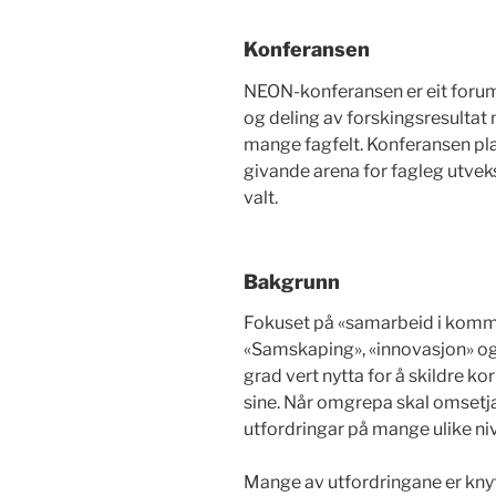
Konferansen
NEON-konferansen er eit forum 
og deling av forskingsresultat
mange fagfelt. Konferansen plar
givande arena for fagleg utveks
valt.
Bakgrunn
Fokuset på «samarbeid i komm
«Samskaping», «innovasjon» og 
grad vert nytta for å skildre 
sine. Når omgrepa skal omsetjas
utfordringar på mange ulike ni
Mange av utfordringane er knyt