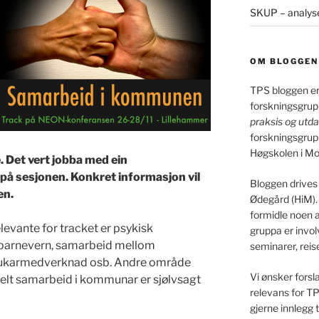
SKUP – analyse
OM BLOGGEN
TPS bloggen er
forskningsgru
praksis og utd
forskningsgrup
Høgskolen i Mo
. Det vert jobba med ein
 på sesjonen. Konkret informasjon vil
Bloggen drives
en.
Ødegård (HiM).
formidle noen a
evante for tracket er psykisk
gruppa er involv
, barnevern, samarbeid mellom
seminarer, rei
rukarmedverknad osb. Andre område
Vi ønsker forsl
lt samarbeid i kommunar er sjølvsagt
relevans for TP
gjerne innlegg 