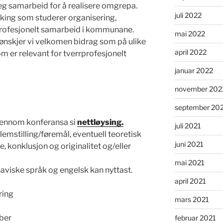
leg samarbeid for å realisere omgrepa.
juli 2022
rsking som studerer organisering,
rprofesjonelt samarbeid i kommunane.
mai 2022
nskjer vi velkomen bidrag som på ulike
april 2022
m er relevant for tverrprofesjonelt
januar 2022
november 202
september 20
gjennom konferansa si
nettløysing.
juli 2021
emstilling/føremål, eventuell teoretisk
juni 2021
, konklusjon og originalitet og/eller
mai 2021
iske språk og engelsk kan nyttast.
april 2021
ring
mars 2021
ober
februar 2021