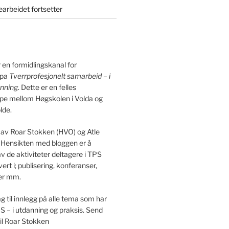
arbeidet fortsetter
 en formidlingskanal for
ppa
Tverrprofesjonelt samarbeid – i
anning
. Dette er en felles
pe mellom Høgskolen i Volda og
lde.
 av Roar Stokken (HVO) og Atle
 Hensikten med bloggen er å
v de aktiviteter deltagere i TPS
ert i; publisering, konferanser,
ser mm.
ag til innlegg på alle tema som har
S – i utdanning og praksis. Send
til Roar Stokken