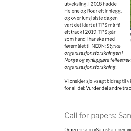
utveksling. I 2018 hadde
Helene og Roar eit innlegg,
og over lunsj siste dagen
vart det klart at TPS må få
eit track i 2019. TPS går
som hand i hanske med
føremålet til NEON:
Styrke
organisasjonsforskningen i
Norge og synliggjøre fellestre
organisasjonsforskning
.
Vi ønskjer sjølvsagt bidrag til
for all del:
Vurder dei andre tra
Call for papers: S
Omgrep som «Samskaping», «in