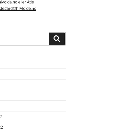
ivolda.no
eller Atle
Odegard@hiMolde.no
Søk
2
22