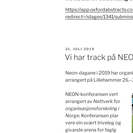
https://app.oxfordabstracts.c
redirect=/stages/1341/submis
PUBLISERT
21. JULI 2019
Vi har track på N
Neon-dagane i 2019 har organ
arrangert på Lillehammer 26.
NEON-konferansen vert
arrangert av
Nettverk for
organisasjonsforskning i
Norge
. Konferansen plar
vere ein svært triveleg og
givande arena for faglg