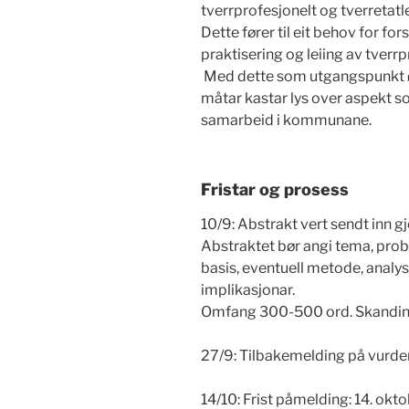
tverrprofesjonelt og tverretat
Dette fører til eit behov for fo
praktisering og leiing av tver
Med dette som utgangspunkt ø
måtar kastar lys over aspekt so
samarbeid i kommunane.
Fristar og prosess
10/9: Abstrakt vert sendt inn 
Abstraktet bør angi tema, probl
basis, eventuell metode, analyse
implikasjonar.
Omfang 300-500 ord. Skandinav
27/9: Tilbakemelding på vurde
14/10: Frist påmelding: 14. okt