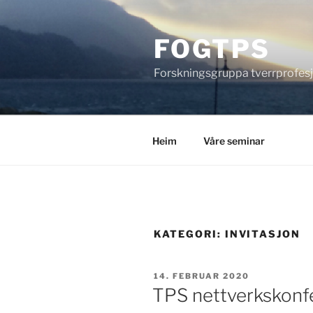
Gå
til
FOGTPS
innhold
Forskningsgruppa tverrprofes
Heim
Våre seminar
KATEGORI:
INVITASJON
PUBLISERT
14. FEBRUAR 2020
TPS nettverkskonfe