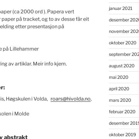
januar 2021
 paper (ca 2000 ord ). Papera vert
r paper på tracket, og to av desse får eit
desember 202
melding etter presentasjon på
november 202
oktober 2020
e på Lillehammer
september 20
ing av artiklar. Meir info kjem.
august 2020
mai 2020
r:
april 2020
s, Høgskulen i Volda,
roars@hivolda.no
,
mars 2020
februar 2020
kolen i Molde
desember 201
oktober 2019
v abstrak
t