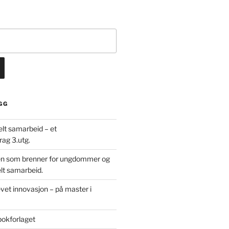
GG
elt samarbeid – et
ag 3.utg.
den som brenner for ungdommer og
lt samarbeid.
et innovasjon – på master i
bokforlaget