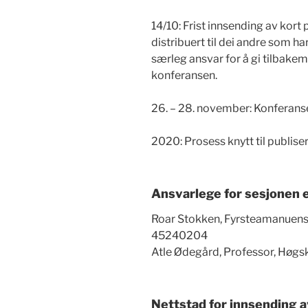
14/10: Frist innsending av kort
distribuert til dei andre som ha
særleg ansvar for å gi tilbake
konferansen.
26. – 28. november: Konferans
2020: Prosess knytt til publiser
Ansvarlege for sesjonen e
Roar Stokken, Fyrsteamanuensi
45240204
Atle Ødegård, Professor, Høgs
Nettstad for innsending a