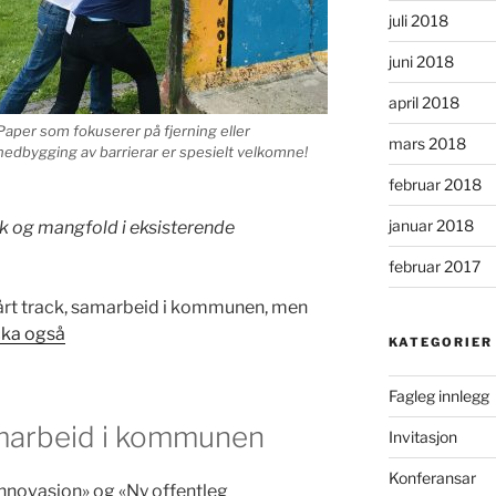
juli 2018
juni 2018
april 2018
Paper som fokuserer på fjerning eller
mars 2018
nedbygging av barrierar er spesielt velkomne!
februar 2018
januar 2018
kk og mangfold i eksisterende
februar 2017
 vårt track, samarbeid i kommunen, men
cka også
KATEGORIER
Fagleg innlegg
amarbeid i kommunen
Invitasjon
Konferansar
novasjon» og «Ny offentleg