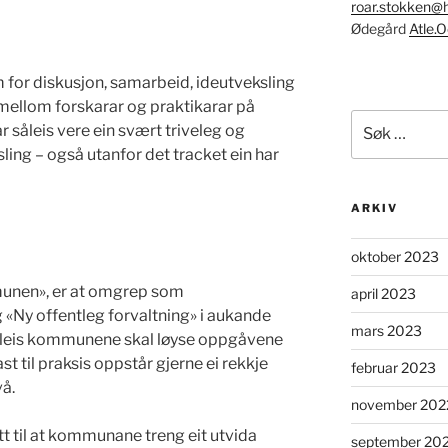
roar.stokken@h
Ødegård
Atle.
for diskusjon, samarbeid, ideutveksling
 mellom forskarar og praktikarar på
Søk
 såleis vere ein svært triveleg og
etter:
ling – også utanfor det tracket ein har
ARKIV
oktober 2023
unen», er at omgrep som
april 2023
«Ny offentleg forvaltning» i aukande
mars 2023
korleis kommunene skal løyse oppgåvene
t til praksis oppstår gjerne ei rekkje
februar 2023
vå.
november 202
t til at kommunane treng eit utvida
september 20