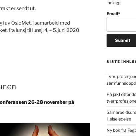
innlegg
rakt er sendt ut.
Email*
egi av OsloMet, i samarbeid med
, fra lunsj til lunsj, 4. – 5. juni 2020
SISTE INNLE
Tverrprofesjon
samfunnsoppdr
unen
På jakt etter 
tverrprofesjone
onferansen 26-28 november på
Samarbeidsdrev
Helseledelse
Ny bok fra Fag