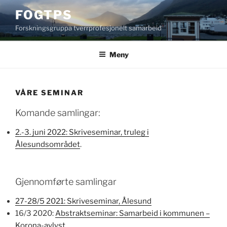
Gå
FOGTPS
til
Forskningsgruppa tverrprofesjonelt samarbeid
innhold
Meny
VÅRE SEMINAR
Komande samlingar:
2.-3. juni 2022: Skriveseminar, truleg i
Ålesundsområdet
.
Gjennomførte samlingar
27-28/5 2021: Skriveseminar, Ålesund
16/3 2020:
Abstraktseminar: Samarbeid i kommunen –
Korona-avlyst