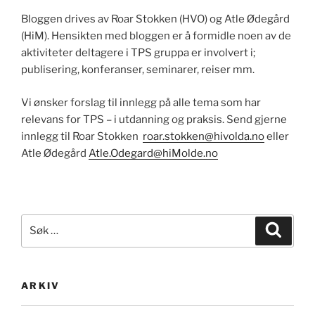
Bloggen drives av Roar Stokken (HVO) og Atle Ødegård
(HiM). Hensikten med bloggen er å formidle noen av de
aktiviteter deltagere i TPS gruppa er involvert i;
publisering, konferanser, seminarer, reiser mm.
Vi ønsker forslag til innlegg på alle tema som har
relevans for TPS – i utdanning og praksis. Send gjerne
innlegg til Roar Stokken
roar.stokken@hivolda.no
eller
Atle Ødegård
Atle.Odegard@hiMolde.no
Søk
Søk
etter:
ARKIV