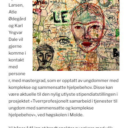
Larsen,
Atle
Ødegård
og Karl
Yngvar
Dale vil
gjerne
komme i
kontakt
med
persone
r, med mastergrad, som er opptatt av ungdommer med
komplekse og sammensatte hjelpebehov. Disse kan
være aktuelle til den nylig utlyste stipendiatstillingen i
prosjektet «Tverrprofesjonelt samarbeid i tjenester til
ungdom med sammensatte og komplekse
hjelpebehov», ved høgskolen i Molde.