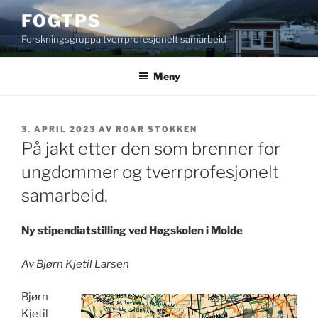
Gå
FOGTPS
til
Forskningsgruppa tverrprofesjonelt samarbeid
innhold
Meny
PUBLISERT
3. APRIL 2023
AV
ROAR STOKKEN
På jakt etter den som brenner for
ungdommer og tverrprofesjonelt
samarbeid.
Ny stipendiatstilling ved Høgskolen i Molde
Av Bjørn Kjetil Larsen
Bjørn
Kjetil