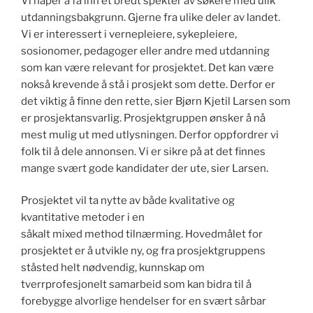
Vi håper å få inn et bredt spekter av søkere med ulik
utdanningsbakgrunn. Gjerne fra ulike deler av landet.
Vi er interessert i vernepleiere, sykepleiere,
sosionomer, pedagoger eller andre med utdanning
som kan være relevant for prosjektet. Det kan være
nokså krevende å stå i prosjekt som dette. Derfor er
det viktig å finne den rette, sier Bjørn Kjetil Larsen som
er prosjektansvarlig. Prosjektgruppen ønsker å nå
mest mulig ut med utlysningen. Derfor oppfordrer vi
folk til å dele annonsen. Vi er sikre på at det finnes
mange svært gode kandidater der ute, sier Larsen.
Prosjektet vil ta nytte av både kvalitative og
kvantitative metoder i en
såkalt mixed method tilnærming. Hovedmålet for
prosjektet er å utvikle ny, og fra prosjektgruppens
ståsted helt nødvendig, kunnskap om
tverrprofesjonelt samarbeid som kan bidra til å
forebygge alvorlige hendelser for en svært sårbar