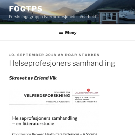
Gå
FOGTPS
til
Forskningsgruppa tverrprofesjonelt samarbeid
innhold
Meny
PUBLISERT
10. SEPTEMBER 2018
AV
ROAR STOKKEN
Helseprofesjoners samhandling
Skrevet av Erlend Vik