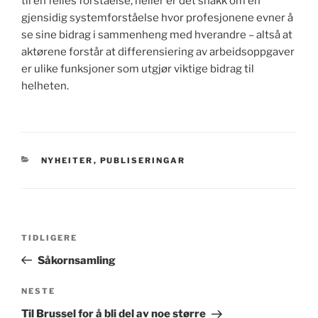
til én felles forståelse, heller er det snakk om en
gjensidig systemforståelse hvor profesjonene evner å
se sine bidrag i sammenheng med hverandre – altså at
aktørene forstår at differensiering av arbeidsoppgaver
er ulike funksjoner som utgjør viktige bidrag til
helheten.
KATEGORIER
NYHEITER
,
PUBLISERINGAR
Innleggsnavigasjon
Forrige
TIDLIGERE
innlegg
Såkornsamling
Neste
NESTE
innlegg
Til Brussel for å bli del av noe større