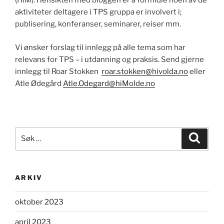
(HiM). Hensikten med bloggen er å formidle noen av de
aktiviteter deltagere i TPS gruppa er involvert i;
publisering, konferanser, seminarer, reiser mm.
Vi ønsker forslag til innlegg på alle tema som har
relevans for TPS – i utdanning og praksis. Send gjerne
innlegg til Roar Stokken
roar.stokken@hivolda.no
eller
Atle Ødegård
Atle.Odegard@hiMolde.no
Søk
Søk
etter:
ARKIV
oktober 2023
april 2023