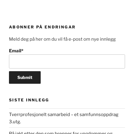
ABONNER PÅ ENDRINGAR
Meld deg på her om du vil få e-post om nye innlegg
Email*
SISTE INNLEGG
Tverrprofesjonelt samarbeid – et samfunnsoppdrag
3.utg.
På jakt etter den som brenner for ungdommer og