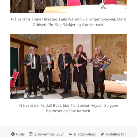
Frå venstre: Irene Hillestad, Laila Walseth Lid, Jørgen Lyngvær, Marit
Gridseth Flø, Stig Flåskjer og Kate Kartveit.
Frå venstre: Reidulf Botn, Idar Flo, Steinar Høydal, Solgunn
Bjørneset og Kate Kartveit.
Format
Publisert
Kategorier
Stikkord
Notis
2. november 2021
Blogginnlegg
Avdeling for