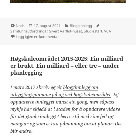
Format
Publisert
Kategorier
Stikkord
Notis
17. august 2021
Blogginnlegg
Samfunnsutfordringar
,
Sivert Aarflot-huset
,
Studiestart
,
VCA
til Helsingar til nye studentar, studieåret 202
Legg igjen en kommentar
Høgskuleområdet 2015-2025: Ein milliard
er brukt. Ein milliard – eller tre – under
planlegging
I mars 2017 skreiv eg eit
blogginnlegg om
utbyggingsplanane på og ved høgskuleområdet
. Eg
oppdaterte innlegget minst ein gong, men såpass
mykje har skjedd at i staden for å oppdatere vidare
får det gamle innlegget berre stå med sine feil og
manglar og som ei lita påminning om at planar: Dei
blir endra.