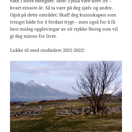
vatn i store mengder. Men: Fjella våre krev liv –
kvart einaste år. Så ta vare på deg sjølv og andre.
Også på dette området: Skaff deg kunnskapen som
trengst både for å ferdast trygt – men også for å få
best muleg opplevingar av eit stykke Noreg som vil
gi deg minne for livet.
Lukke til med studieåret 2021-2022!