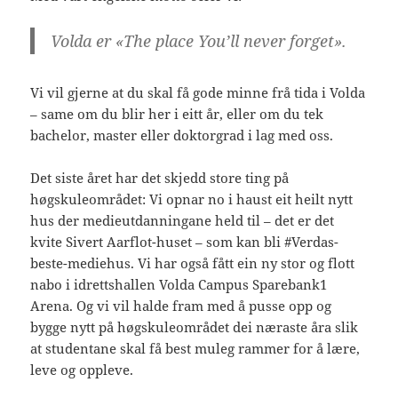
Volda er «The place You’ll never forget».
Vi vil gjerne at du skal få gode minne frå tida i Volda
– same om du blir her i eitt år, eller om du tek
bachelor, master eller doktorgrad i lag med oss.
Det siste året har det skjedd store ting på
høgskuleområdet: Vi opnar no i haust eit heilt nytt
hus der medieutdanningane held til – det er det
kvite Sivert Aarflot-huset – som kan bli #Verdas-
beste-mediehus. Vi har også fått ein ny stor og flott
nabo i idrettshallen Volda Campus Sparebank1
Arena. Og vi vil halde fram med å pusse opp og
bygge nytt på høgskuleområdet dei næraste åra slik
at studentane skal få best muleg rammer for å lære,
leve og oppleve.