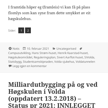
I framtida håper eg (framleis) vi kan få på plass
flomlys som kan syne fram dette smykket av eit
høgskulehus.
Side
Side
,
Sider:
1
2
Format
Publisert
Kategorier
Stikkord
Notis
10. februar 2021
Uncategorised
Campusutvikling
,
Hans Strøm-huset
,
Henrik Kaarstad-huset
,
Høgskuleområdet
,
Reguleringsplan
,
Sivert Aarflot-huset
,
SiVolda
,
Statsbygg
,
Studentsamskipnaden
,
Volda sjukehus
,
Voldatunnelen
til Høgskuleområdet 2015-2025: Ein milliard er 
Legg igjen en kommentar
Milliardutbygging på og ved
Høgskulen i Volda
(oppdatert 13.2.2018) –
Status pr 2021: INNLEGGET