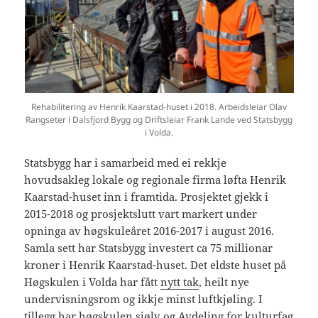
Rehabilitering av Henrik Kaarstad-huset i 2018. Arbeidsleiar Olav
Rangseter i Dalsfjord Bygg og Driftsleiar Frank Lande ved Statsbygg
i Volda.
Statsbygg har i samarbeid med ei rekkje
hovudsakleg lokale og regionale firma løfta Henrik
Kaarstad-huset inn i framtida. Prosjektet gjekk i
2015-2018 og prosjektslutt vart markert under
opninga av høgskuleåret 2016-2017 i august 2016.
Samla sett har Statsbygg investert ca 75 millionar
kroner i Henrik Kaarstad-huset. Det eldste huset på
Høgskulen i Volda har fått
nytt tak
, heilt nye
undervisningsrom og ikkje minst luftkjøling. I
tillegg har høgskulen sjølv og Avdeling for kulturfag