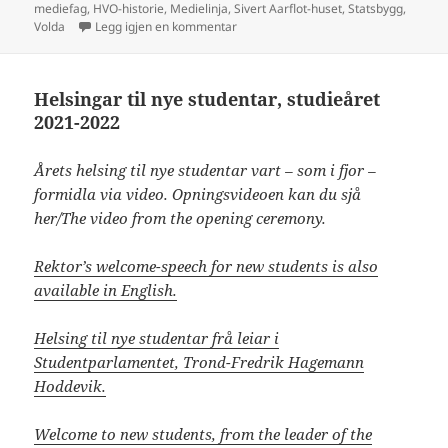
mediefag
,
HVO-historie
,
Medielinja
,
Sivert Aarflot-huset
,
Statsbygg
,
til Opning av Sivert Aarflot-huset, 26
Volda
Legg igjen en kommentar
Helsingar til nye studentar, studieåret
2021-2022
Årets helsing til nye studentar vart – som i fjor –
formidla via video. Opningsvideoen kan du sjå
her/The video from the opening ceremony.
Rektor’s welcome-speech for new students is also
available in English.
Helsing til nye studentar frå leiar i
Studentparlamentet, Trond-Fredrik Hagemann
Hoddevik.
Welcome to new students, from the leader of the