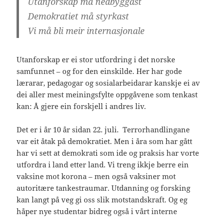
Utanforskap må nedbyggast
Demokratiet må styrkast
Vi må bli meir internasjonale
Utanforskap er ei stor utfordring i det norske
samfunnet – og for den einskilde. Her har gode
lærarar, pedagogar og sosialarbeidarar kanskje ei av
dei aller mest meiningsfylte oppgåvene som tenkast
kan: Å gjere ein forskjell i andres liv.
Det er i år 10 år sidan 22. juli. Terrorhandlingane
var eit åtak på demokratiet. Men i åra som har gått
har vi sett at demokrati som ide og praksis har vorte
utfordra i land etter land. Vi treng ikkje berre ein
vaksine mot korona – men også vaksiner mot
autoritære tankestraumar. Utdanning og forsking
kan langt på veg gi oss slik motstandskraft. Og eg
håper nye studentar bidreg også i vårt interne