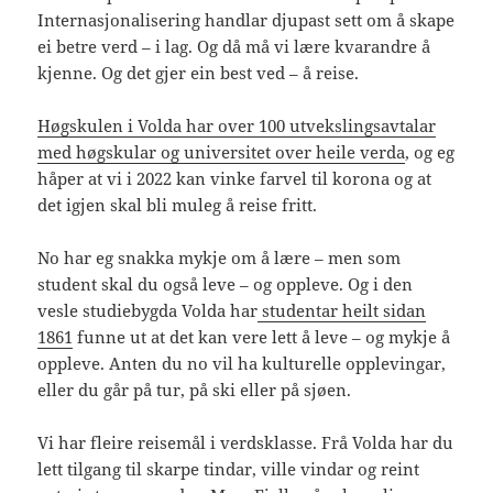
Internasjonalisering handlar djupast sett om å skape
ei betre verd – i lag. Og då må vi lære kvarandre å
kjenne. Og det gjer ein best ved – å reise.
Høgskulen i Volda har over 100 utvekslingsavtalar
med høgskular og universitet over heile verda
, og eg
håper at vi i 2022 kan vinke farvel til korona og at
det igjen skal bli muleg å reise fritt.
No har eg snakka mykje om å lære – men som
student skal du også leve – og oppleve. Og i den
vesle studiebygda Volda har
studentar heilt sidan
1861
funne ut at det kan vere lett å leve – og mykje å
oppleve. Anten du no vil ha kulturelle opplevingar,
eller du går på tur, på ski eller på sjøen.
Vi har fleire reisemål i verdsklasse. Frå Volda har du
lett tilgang til skarpe tindar, ville vindar og reint