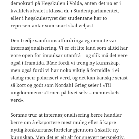
demokrati på Høgskulen i Volda, anten det no er i
kvalitetsutvalet i klassa di, i Studentparlamentet,
eller i høgskulestyret der studentane har to
representantar som snart skal veljast.
Den tredje samfunnsutfordringa eg nemnte var
internasjonalisering. Vi er eit lite land som alltid har
vore open for impulsar utanfrå – og slik må det vere
også i framtida. Både fordi vi treng ny kunnskap,
men også fordi vi har noko viktig å formidle i ei
stadig meir polarisert verd, og det kan kanskje seiast
så kort og godt som Nordahl Grieg seier i «Til
ungdommen»: «Troen på livet selv – menneskets
verd».
Somme trur at internasjonalisering berre handlar
berre om å eksportere mest muleg eller å kapre
nyttig konkurransefordelar gjennom å skaffe ny
kunnskap. Men det er eit alt for snevert perspektiv.