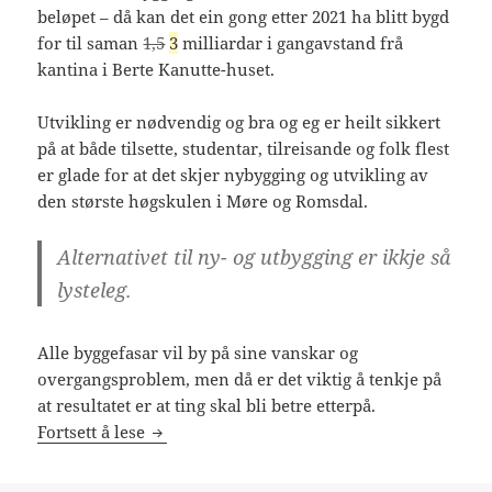
beløpet – då kan det ein gong etter 2021 ha blitt bygd
for til saman
1,5
3
milliardar i gangavstand frå
kantina i Berte Kanutte-huset.
Utvikling er nødvendig og bra og eg er heilt sikkert
på at både tilsette, studentar, tilreisande og folk flest
er glade for at det skjer nybygging og utvikling av
den største høgskulen i Møre og Romsdal.
Alternativet til ny- og utbygging er ikkje så
lysteleg.
Alle byggefasar vil by på sine vanskar og
overgangsproblem, men då er det viktig å tenkje på
at resultatet er at ting skal bli betre etterpå.
Milliardutbygging på og ved Høgskulen i V
Fortsett å lese