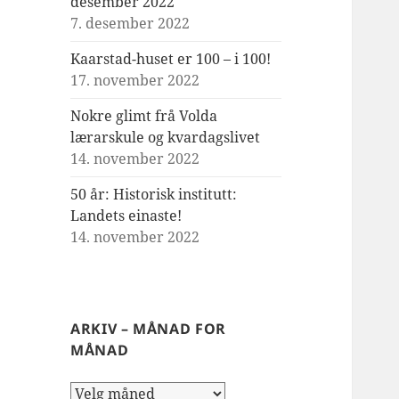
desember 2022
7. desember 2022
Kaarstad-huset er 100 – i 100!
17. november 2022
Nokre glimt frå Volda
lærarskule og kvardagslivet
14. november 2022
50 år: Historisk institutt:
Landets einaste!
14. november 2022
ARKIV – MÅNAD FOR
MÅNAD
Arkiv