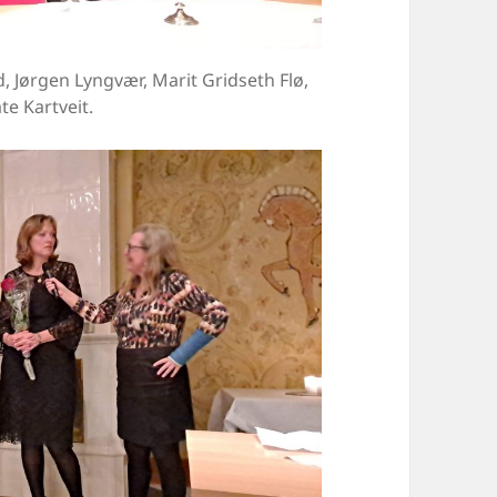
id, Jørgen Lyngvær, Marit Gridseth Flø,
te Kartveit.