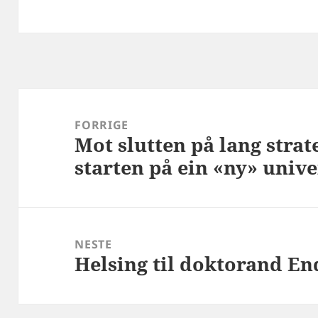
Innleggsnavigasjon
FORRIGE
Mot slutten på lang strat
Forrige
starten på ein «ny» univ
innlegg:
NESTE
Helsing til doktorand En
Neste
innlegg: