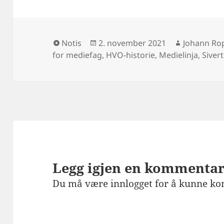
Format
Publisert
Forfatter
Notis
2. november 2021
Johann Ro
for mediefag
,
HVO-historie
,
Medielinja
,
Siver
Legg igjen en kommenta
Du må være
innlogget
for å kunne k