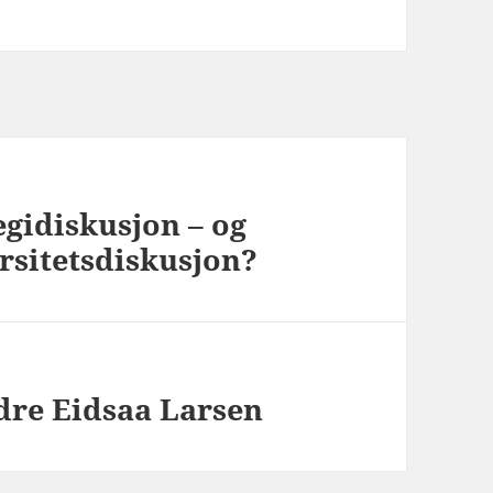
egidiskusjon – og
ersitetsdiskusjon?
dre Eidsaa Larsen