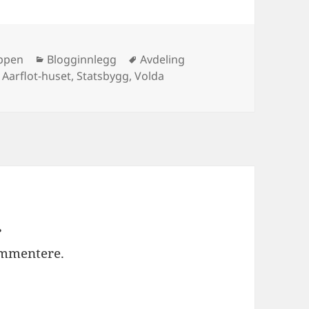
Kategorier
Stikkord
ppen
Blogginnlegg
Avdeling
t Aarflot-huset
,
Statsbygg
,
Volda
r
ommentere.