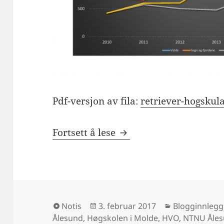
Pdf-versjon av fila:
retriever-hogskul
Høgskulen i Volda – god
Fortsett å lese
Format
Publisert
Kategorier
Notis
3. februar 2017
Blogginnlegg
Ålesund
,
Høgskolen i Molde
,
HVO
,
NTNU Åle