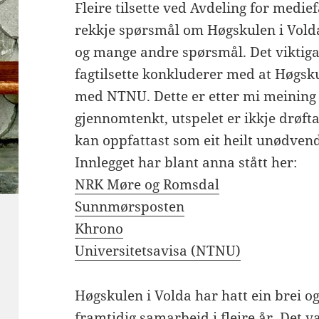
Fleire tilsette ved Avdeling for medief
rekkje spørsmål om Høgskulen i Volda 
og mange andre spørsmål. Det viktigas
fagtilsette konkluderer med at Høgsku
med NTNU. Dette er etter mi meining i
gjennomtenkt, utspelet er ikkje drøft
kan oppfattast som eit heilt unødvend
Innlegget har blant anna stått her:
NRK Møre og Romsdal
Sunnmørsposten
Khrono
Universitetsavisa (NTNU)
Høgskulen i Volda har hatt ein brei 
framtidig samarbeid i fleire år. Det v