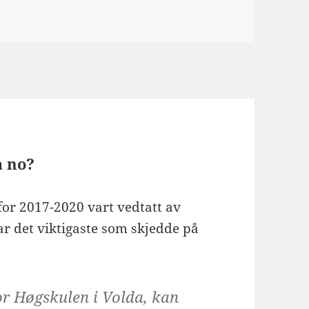
skulen i Volda – godt synleg i media – heldigvis
a no?
for 2017-2020 vart vedtatt av
ar det viktigaste som skjedde på
for Høgskulen i Volda, kan