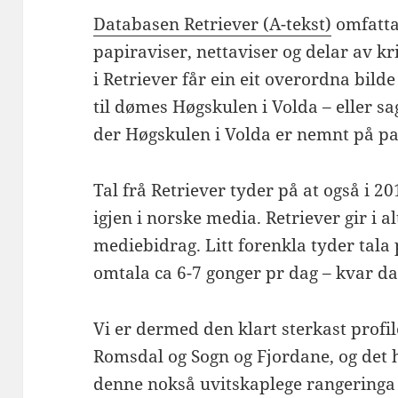
Databasen Retriever (A-tekst)
omfatta
papiraviser, nettaviser og delar av kri
i Retriever får ein eit overordna bi
til dømes Høgskulen i Volda – eller sa
der Høgskulen i Volda er nemnt på pap
Tal frå Retriever tyder på at også i 2
igjen i norske media. Retriever gir i a
mediebidrag. Litt forenkla tyder tala
omtala ca 6-7 gonger pr dag – kvar dag
Vi er dermed den klart sterkast profi
Romsdal og Sogn og Fjordane, og det h
denne nokså uvitskaplege rangeringa