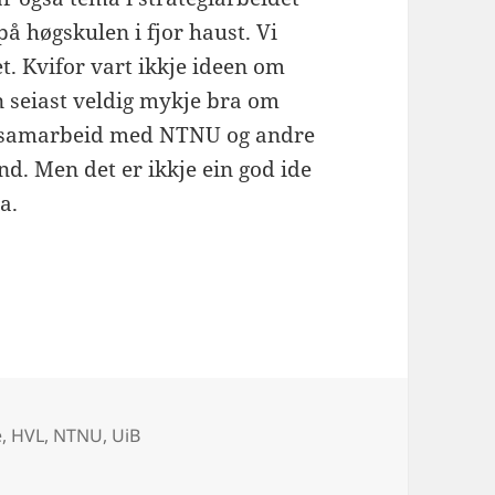
på høgskulen i fjor haust. Vi
t. Kvifor vart ikkje ideen om
seiast veldig mykje bra om
je samarbeid med NTNU og andre
and. Men det er ikkje ein god ide
a.
atten?
d
e
,
HVL
,
NTNU
,
UiB
ukturdebatten?