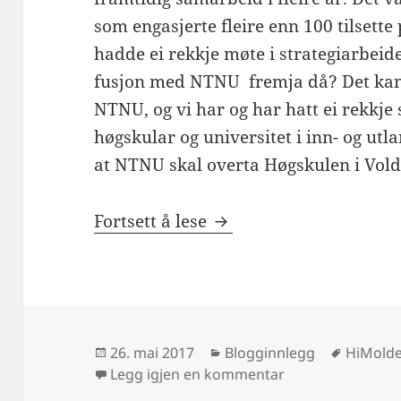
som engasjerte fleire enn 100 tilsette 
hadde ei rekkje møte i strategiarbeide
fusjon med NTNU fremja då? Det kan 
NTNU, og vi har og har hatt ei rekk
høgskular og universitet i inn- og utl
at NTNU skal overta Høgskulen i Vold
Omkamp i strukturdeb
Fortsett å lese
Publisert
Kategorier
Stikkor
26. mai 2017
Blogginnlegg
HiMold
til Omkamp i str
Legg igjen en kommentar