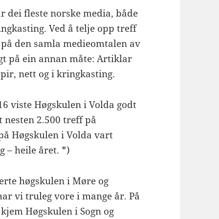
r dei fleste norske media, både
ngkasting. Ved å telje opp treff
lde på den samla medieomtalen av
gt på ein annan måte: Artiklar
ir, nett og i kringkasting.
016 viste Høgskulen i Volda godt
lt nesten 2.500 treff på
 på Høgskulen i Volda vart
 – heile året. *)
lerte høgskulen i Møre og
ar vi truleg vore i mange år. På
 kjem Høgskulen i Sogn og