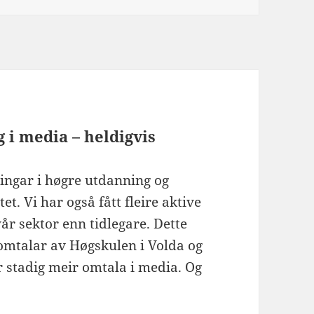
g i media – heldigvis
ingar i høgre utdanning og
t. Vi har også fått fleire aktive
r sektor enn tidlegare. Dette
eomtalar av Høgskulen i Volda og
r stadig meir omtala i media. Og