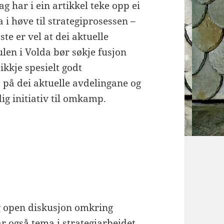
ag har i ein artikkel teke opp ei
i høve til strategiprosessen –
te er vel at dei aktuelle
len i Volda bør søkje fusjon
kkje spesielt godt
a på dei aktuelle avdelingane og
ig initiativ til omkamp.
og open diskusjon omkring
ar også tema i strategiarbeidet