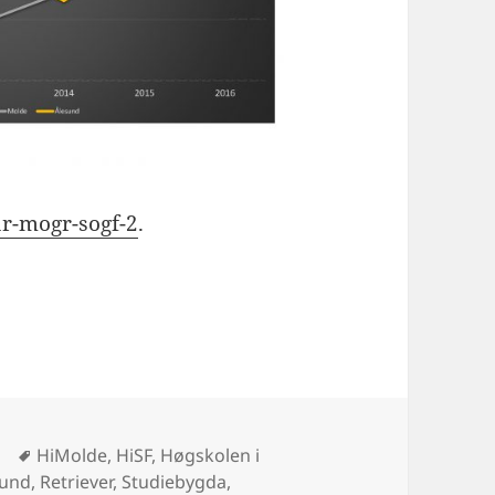
ar-mogr-sogf-2
.
t synleg i media – heldigvis
Stikkord
HiMolde
,
HiSF
,
Høgskolen i
sund
,
Retriever
,
Studiebygda
,