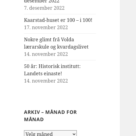
desember 2022
7. desember 2022
Kaarstad-huset er 100 – i 100!
17. november 2022
Nokre glimt frå Volda
lærarskule og kvardagslivet
14. november 2022
50 år: Historisk institutt:
Landets einaste!
14. november 2022
ARKIV – MÅNAD FOR
MÅNAD
Arkiv