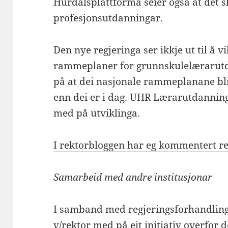
Hurdalsplattforma seier også at det 
profesjonsutdanningar.
Den nye regjeringa ser ikkje ut til å 
rammeplaner for grunnskulelærarutd
på at dei nasjonale rammeplanane bli
enn dei er i dag. UHR Lærarutdanning
med på utviklinga.
I rektorbloggen har eg kommentert r
Samarbeid med andre institusjonar
I samband med regjeringsforhandling
v/rektor med på eit initiativ overfor 