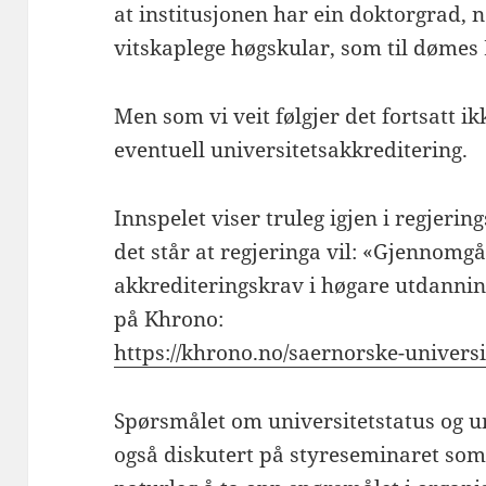
at institusjonen har ein doktorgrad, n
vitskaplege høgskular, som til dømes
Men som vi veit følgjer det fortsatt i
eventuell universitetsakkreditering.
Innspelet viser truleg igjen i regjeri
det står at regjeringa vil: «Gjennomgå
akkrediteringskrav i høgare utdanning
på Khrono:
https://khrono.no/saernorske-univers
Spørsmålet om universitetstatus og u
også diskutert på styreseminaret som v