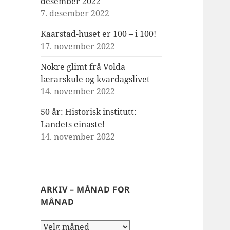
desember 2022
7. desember 2022
Kaarstad-huset er 100 – i 100!
17. november 2022
Nokre glimt frå Volda
lærarskule og kvardagslivet
14. november 2022
50 år: Historisk institutt:
Landets einaste!
14. november 2022
ARKIV – MÅNAD FOR
MÅNAD
Arkiv