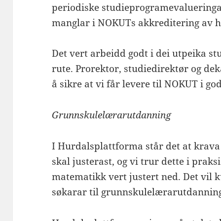
periodiske studieprogramevalueringar
manglar i NOKUTs akkreditering av h
Det vert arbeidd godt i dei utpeika s
rute. Prorektor, studiedirektør og dek
å sikre at vi får levere til NOKUT i god
Grunnskulelærarutdanning
I Hurdalsplattforma står det at krav
skal justerast, og vi trur dette i praks
matematikk vert justert ned. Det vil ku
søkarar til grunnskulelærarutdannin