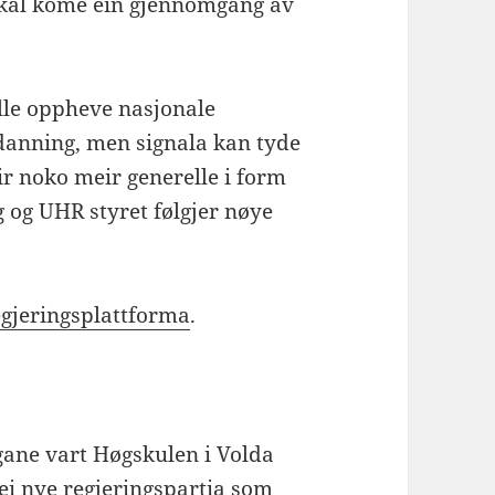
skal kome ein gjennomgang av
ville oppheve nasjonale
anning, men signala kan tyde
r noko meir generelle i form
 og UHR styret følgjer nøye
egjeringsplattforma
.
ane vart Høgskulen i Volda
dei nye regjeringspartia som