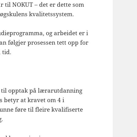
 til NOKUT – det er dette som
øgskulens kvalitetssystem.
tudieprogramma, og arbeidet er i
an følgjer prosessen tett opp for
 tid.
a til opptak på lærarutdanning
is betyr at kravet om 4 i
nne føre til fleire kvalifiserte
g.