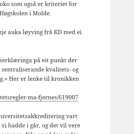
oko som også er kriteriet for
 Høgskolen i Molde.
kkje auka løyving frå KD med ei
ngserklæringa på eit punkt der
 sentraliserande kvalitets- og
.» Her er lenke til kronikken
itetsregler-ma-fjernes/619007
niversitetsakkreditering vart
i hadde i går, og det vil vere