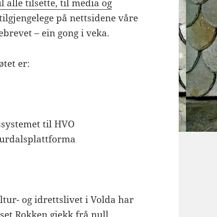
alle tilsette, til media og
ilgjengelege på nettsidene våre
ebrevet – ein gong i veka.
tet er:
ssystemet til HVO
urdalsplattforma
ltur- og idrettslivet i Volda har
set Rokken
gjekk frå null