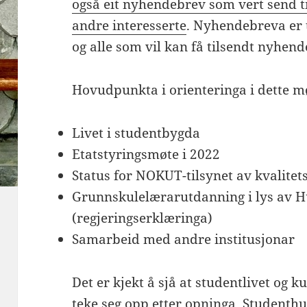
også eit nyhendebrev som vert send til 
andre interesserte
. Nyhendebreva er t
og alle som vil kan få tilsendt nyhend
Hovudpunkta i orienteringa i dette mø
Livet i studentbygda
Etatstyringsmøte i 2022
Status for NOKUT-tilsynet av kvalitet
Grunnskulelærarutdanning i lys av H
(regjeringserklæringa)
Samarbeid med andre institusjonar
Det er kjekt å sjå at studentlivet og ku
teke seg opp etter opninga.
Studenthu