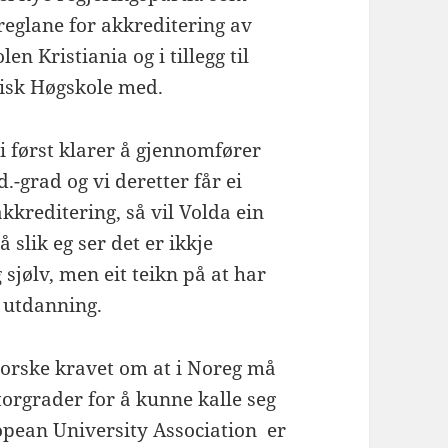
eglane for akkreditering av
en Kristiania og i tillegg til
misk Høgskole med.
i først klarer å gjennomfører
-grad og vi deretter får ei
akkreditering, så vil Volda ein
å slik eg ser det er ikkje
 sjølv, men eit teikn på at har
g utdanning.
norske kravet om at i Noreg må
torgrader for å kunne kalle seg
ropean University Association er