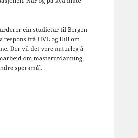
isasjonen. Når og på kva måte
rderer ein studietur til Bergen
tiv respons frå HVL og UiB om
ne. Der vil det vere naturleg å
samarbeid om masterutdanning,
andre spørsmål.