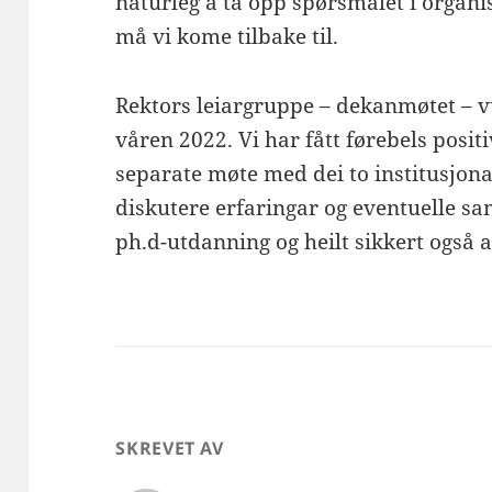
naturleg å ta opp spørsmålet i organ
må vi kome tilbake til.
Rektors leiargruppe – dekanmøtet – vu
våren 2022. Vi har fått førebels posi
separate møte med dei to institusjona
diskutere erfaringar og eventuelle 
ph.d-utdanning og heilt sikkert også 
SKREVET AV