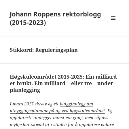
Johann Roppens rektorblogg
(2015-2023)
MENY
OG
WIDGETER
Stikkord:
Reguleringsplan
Høgskuleområdet 2015-2025: Ein milliard
er brukt. Ein milliard – eller tre – under
planlegging
I mars 2017 skreiv eg eit
blogginnlegg om
utbyggingsplanane på og ved høgskuleområdet
. Eg
oppdaterte innlegget minst ein gong, men såpass
mykje har skjedd at i staden for å oppdatere vidare