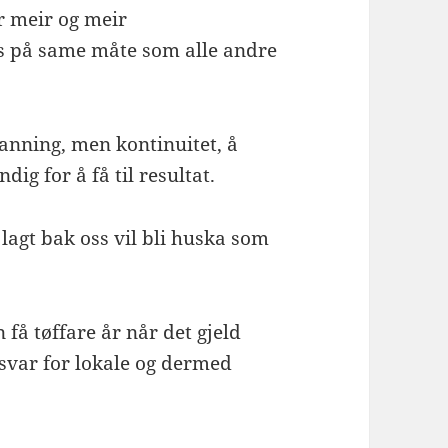
ir meir og meir
ss på same måte som alle andre
tdanning, men kontinuitet, å
dig for å få til resultat.
 lagt bak oss vil bli huska som
n få tøffare år når det gjeld
nsvar for lokale og dermed