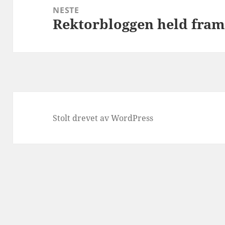
NESTE
Rektorbloggen held fra
Neste
innlegg:
Stolt drevet av WordPress