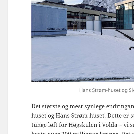
Hans Strøm-huset og Siv
Dei største og mest synlege endringane 
huset og Hans Strøm-huset. Dette er 
tunge løft for Høgskulen i Volda – v
kosta over 300 millionar kroner. Det e