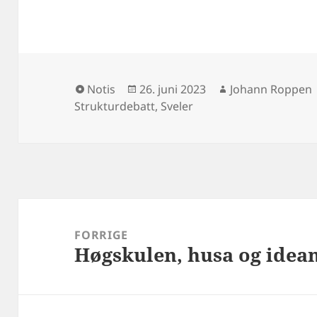
Format
Publisert
Forfatter
Notis
26. juni 2023
Johann Roppen
Strukturdebatt
,
Sveler
Innleggsnavigasjon
FORRIGE
Høgskulen, husa og idean
Forrige
innlegg: