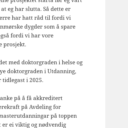
 at eg har slutta. Så dette er
rre har hatt råd til fordi vi
unnmørske dygder som å spare
gså fordi vi har vore
e prosjekt.
idet med doktorgraden i helse og
 nye doktorgraden i Utdanning,
 tidlegast i 2025.
tanke på å få akkreditert
erekraft på Avdeling for
a masterutdanningar på toppen
 er ei viktig og nødvendig