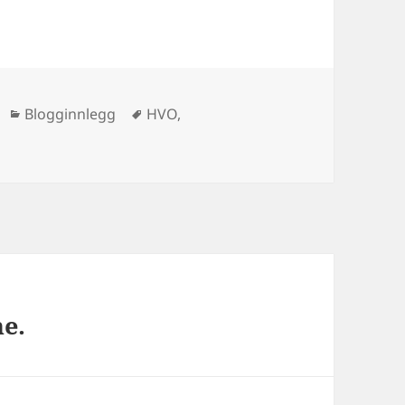
Kategorier
Stikkord
Blogginnlegg
HVO
,
e.