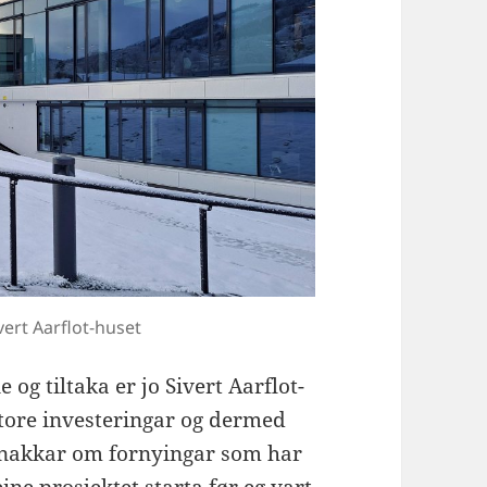
ert Aarflot-huset
og tiltaka er jo Sivert Aarflot-
store investeringar og dermed
i snakkar om fornyingar som har
ine prosjektet starta før eg vart