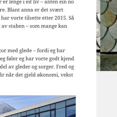
er lenge i eit liv – anten ein no
ere. Blant anna er det svært
ar vorte tilsette etter 2015. Så
ng av staben – som mange kan
ktor med glede – fordi eg har
eg føler eg har vorte godt kjend
 del av gleder og sorger. Fred og
år når det gjeld økonomi, vekst