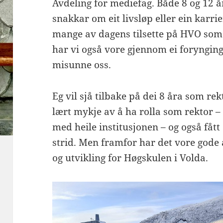
Avdeling for mediefag. Både 8 og 12 år 
snakkar om eit livsløp eller ein karri
mange av dagens tilsette på HVO som h
har vi også vore gjennom ei foryngi
misunne oss.
Eg vil sjå tilbake på dei 8 åra som re
lært mykje av å ha rolla som rektor – 
med heile institusjonen – og også fått
strid. Men framfor har det vore gode 
og utvikling for Høgskulen i Volda.