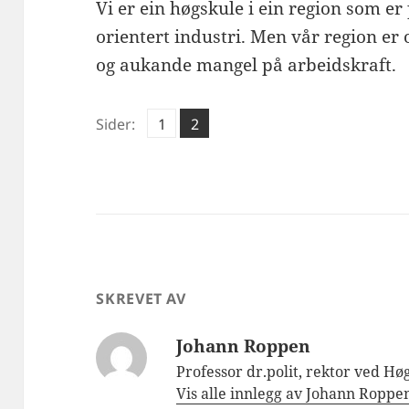
Vi er ein høgskule i ein region som er
orientert industri. Men vår region er 
og aukande mangel på arbeidskraft.
Side
Side
Sider:
1
2
,
SKREVET AV
Johann Roppen
Professor dr.polit, rektor ved Høg
Vis alle innlegg av Johann Ropp