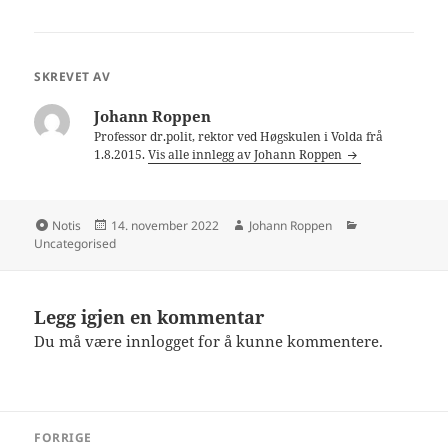
SKREVET AV
Johann Roppen
Professor dr.polit, rektor ved Høgskulen i Volda frå
1.8.2015.
Vis alle innlegg av Johann Roppen
Format
Publisert
Forfatter
Kategorier
Notis
14. november 2022
Johann Roppen
Uncategorised
Legg igjen en kommentar
Du må være
innlogget
for å kunne kommentere.
Innleggsnavigasjon
FORRIGE