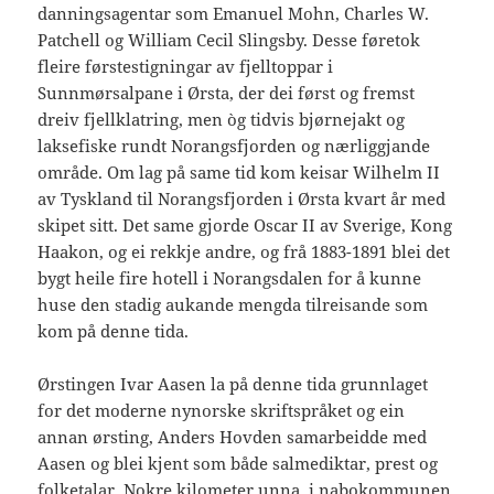
danningsagentar som Emanuel Mohn, Charles W.
Patchell og William Cecil Slingsby. Desse føretok
fleire førstestigningar av fjelltoppar i
Sunnmørsalpane i Ørsta, der dei først og fremst
dreiv fjellklatring, men òg tidvis bjørnejakt og
laksefiske rundt Norangsfjorden og nærliggjande
område. Om lag på same tid kom keisar Wilhelm II
av Tyskland til Norangsfjorden i Ørsta kvart år med
skipet sitt. Det same gjorde Oscar II av Sverige, Kong
Haakon, og ei rekkje andre, og frå 1883-1891 blei det
bygt heile fire hotell i Norangsdalen for å kunne
huse den stadig aukande mengda tilreisande som
kom på denne tida.
Ørstingen Ivar Aasen la på denne tida grunnlaget
for det moderne nynorske skriftspråket og ein
annan ørsting, Anders Hovden samarbeidde med
Aasen og blei kjent som både salmediktar, prest og
folketalar. Nokre kilometer unna, i nabokommunen