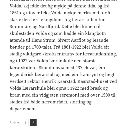
Volda, skjedde det òg mykje på denne tida, og frå
1861 og utover fekk Volda mykje merksemd for å
starte den første ungdoms- og lærarskulen for
Sunnmøre og Nordfjord. Dette blei kimen til
skulestaden Volda og som hadde ein klangbotn
attende til Hans Strøm, Sivert Aarflot og lesande
bønder på 1700-talet. Frå 1861-1922 blei Volda eit
stadig viktigare «kraftsentrum» for lærarutdanning,
og i 1922 var Volda Lærarskule den største
lærarskulen i Skandinavia med 437 elevar, ein
legendarisk lærarstab og med ein framsynt og høgt
verdsett rektor Henrik Kaarstad. Kaarstad-huset ved
Volda Lærarskule blei opna i 1922 med brask og
bram med ein vidgjeten seremoni med over 1500 til
stades frå både nærområdet, storting og
departement.
Side
Side
,
Sider:
1
2