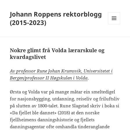
Johann Roppens rektorblogg
(2015-2023)
MENY
OG
WIDGETER
Nokre glimt frå Volda lærarskule og
kvardagslivet
Av professor Rune Johan Krumsvik, Universitetet i
Bergen/professor II Høgskulen i Volda
.
Ørsta og Volda var på mange måtar ein smeltedigel
for nasjonsbygging, utdanning, reiseliv og friluftsliv
på slutten av 1800-talet. Rune Slagstad skriv i boka si
«Da fjellet ble dannet» (2018) at den norske
fjellheimens danningshistorie og fjellets
danningsagentar ofte omhandla tinderanglande