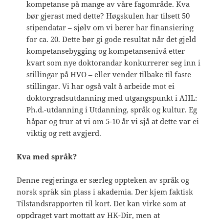
kompetanse på mange av våre fagområde. Kva
bør gjerast med dette? Høgskulen har tilsett 50
stipendatar – sjølv om vi berer har finansiering
for ca. 20. Dette bør gi gode resultat når det gjeld
kompetansebygging og kompetansenivå etter
kvart som nye doktorandar konkurrerer seg inn i
stillingar på HVO – eller vender tilbake til faste
stillingar. Vi har også valt å arbeide mot ei
doktorgradsutdanning med utgangspunkt i AHL:
Ph.d.-utdanning i Utdanning, språk og kultur. Eg
håpar og trur at vi om 5-10 år vi sjå at dette var ei
viktig og rett avgjerd.
Kva med språk?
Denne regjeringa er særleg oppteken av språk og
norsk språk sin plass i akademia. Der kjem faktisk
Tilstandsrapporten til kort. Det kan virke som at
oppdraget vart mottatt av HK-Dir, men at