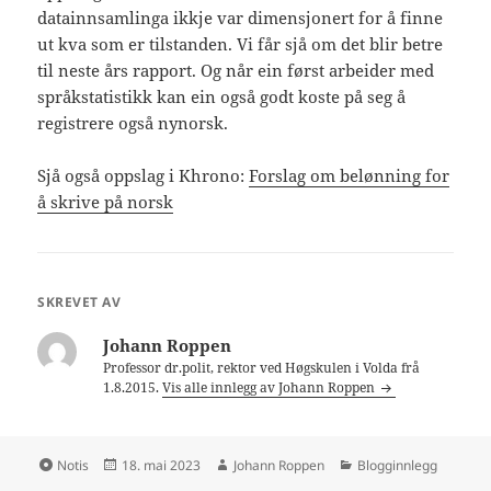
datainnsamlinga ikkje var dimensjonert for å finne
ut kva som er tilstanden. Vi får sjå om det blir betre
til neste års rapport. Og når ein først arbeider med
språkstatistikk kan ein også godt koste på seg å
registrere også nynorsk.
Sjå også oppslag i Khrono:
Forslag om belønning for
å skrive på norsk
SKREVET AV
Johann Roppen
Professor dr.polit, rektor ved Høgskulen i Volda frå
1.8.2015.
Vis alle innlegg av Johann Roppen
Format
Publisert
Forfatter
Kategorier
Notis
18. mai 2023
Johann Roppen
Blogginnlegg