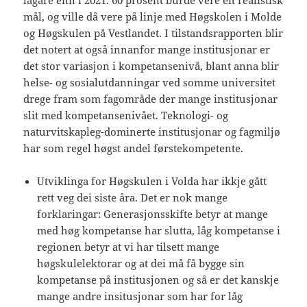
lågare enn i 2021. 60 prosent burde vere eit realistisk
mål, og ville då vere på linje med Høgskolen i Molde
og Høgskulen på Vestlandet. I tilstandsrapporten blir
det notert at også innanfor mange institusjonar er
det stor variasjon i kompetansenivå, blant anna blir
helse- og sosialutdanningar ved somme universitet
drege fram som fagområde der mange institusjonar
slit med kompetansenivået. Teknologi- og
naturvitskapleg-dominerte institusjonar og fagmiljø
har som regel høgst andel førstekompetente.
Utviklinga for Høgskulen i Volda har ikkje gått
rett veg dei siste åra. Det er nok mange
forklaringar: Generasjonsskifte betyr at mange
med høg kompetanse har slutta, låg kompetanse i
regionen betyr at vi har tilsett mange
høgskulelektorar og at dei må få bygge sin
kompetanse på institusjonen og så er det kanskje
mange andre insitusjonar som har for låg