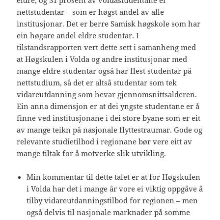
eldre, og 31 prosent av voldastudentane er
nettstudentar – som er høgst andel av alle
institusjonar. Det er berre Samisk høgskole som har
ein høgare andel eldre studentar. I
tilstandsrapporten vert dette sett i samanheng med
at Høgskulen i Volda og andre institusjonar med
mange eldre studentar også har flest studentar på
nettstudium, så det er altså studentar som tek
vidareutdanning som hevar gjennomsnittsalderen.
Ein anna dimensjon er at dei yngste studentane er å
finne ved institusjonane i dei store byane som er eit
av mange teikn på nasjonale flyttestraumar. Gode og
relevante studietilbod i regionane bør vere eitt av
mange tiltak for å motverke slik utvikling.
Min kommentar til dette talet er at for Høgskulen
i Volda har det i mange år vore ei viktig oppgåve å
tilby vidareutdanningstilbod for regionen – men
også delvis til nasjonale marknader på somme