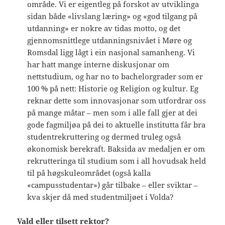
område. Vi er eigentleg på forskot av utviklinga
sidan både «livslang læring» og «god tilgang på
utdanning» er nokre av tidas motto, og det
gjennomsnittlege utdanningsnivået i Møre og
Romsdal ligg lågt i ein nasjonal samanheng. Vi
har hatt mange interne diskusjonar om
nettstudium, og har no to bachelorgrader som er
100 % på nett: Historie og Religion og kultur. Eg
reknar dette som innovasjonar som utfordrar oss
på mange måtar – men som i alle fall gjer at dei
gode fagmiljøa på dei to aktuelle institutta får bra
studentrekruttering og dermed truleg også
økonomisk berekraft. Baksida av medaljen er om
rekrutteringa til studium som i all hovudsak held
til på høgskuleområdet (også kalla
«campusstudentar») går tilbake – eller sviktar –
kva skjer då med studentmiljøet i Volda?
Vald eller tilsett rektor?