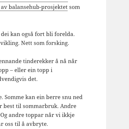
n av balansehub-prosjektet
som
ei kan også fort bli forelda.
tvikling. Nett som forsking.
spennande tinderekker å nå når
pp – eller ein topp i
vendigvis det.
re. Somme kan ein berre snu ned
r best til sommarbruk. Andre
 Og andre toppar når vi ikkje
ar oss til å avbryte.