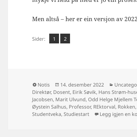
Men altså – her er ein versjon av 202
Side
Side
Sider:
1
2
,
Format
Publisert
Kategorie
Notis
14. desember 2022
Uncatego
Direktør
,
Dosent
,
Eirik Søvik
,
Hans Strøm-hus
Jacobsen
,
Marit Ulvund
,
Odd Helge Mjellem 
Øystein Salhus
,
Professor
,
REktorval
,
Rokken
Studentveka
,
Studiestart
Legg igjen en 