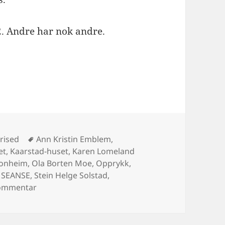
2. Andre har nok andre.
r
Stikkord
rised
Ann Kristin Emblem
,
et
,
Kaarstad-huset
,
Karen Lomeland
Tonheim
,
Ola Borten Moe
,
Opprykk
,
,
SEANSE
,
Stein Helge Solstad
,
til Julekort-bloggen 2022: Frå oss til oss
kommentar