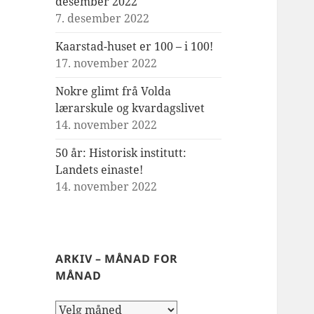
desember 2022
7. desember 2022
Kaarstad-huset er 100 – i 100!
17. november 2022
Nokre glimt frå Volda
lærarskule og kvardagslivet
14. november 2022
50 år: Historisk institutt:
Landets einaste!
14. november 2022
ARKIV – MÅNAD FOR
MÅNAD
Arkiv