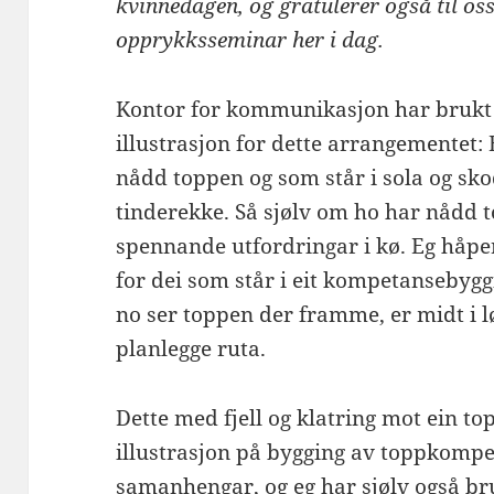
kvinnedagen, og gratulerer også til oss 
opprykksseminar her i dag.
Kontor for kommunikasjon har brukt e
illustrasjon for dette arrangementet:
nådd toppen og som står i sola og sko
tinderekke. Så sjølv om ho har nådd t
spennande utfordringar i kø. Eg håper
for dei som står i eit kompetansebygg
no ser toppen der framme, er midt i l
planlegge ruta.
Dette med fjell og klatring mot ein t
illustrasjon på bygging av toppkompe
samanhengar, og
eg har sjølv også br