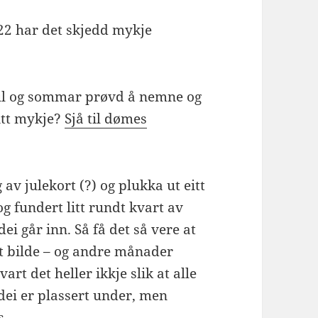
2022 har det skjedd mykje
 jul og sommar prøvd å nemne og
itt mykje?
Sjå til dømes
g av julekort (?) og plukka ut eitt
 fundert litt rundt kvart av
ei går inn. Så få det så vere at
it bilde – og andre månader
art det heller ikkje slik at alle
dei er plassert under, men
s.