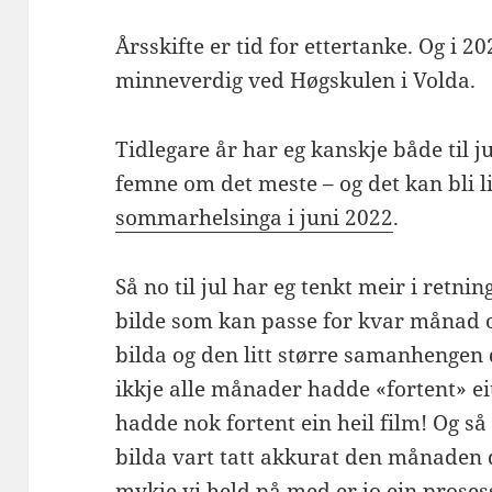
Årsskifte er tid for ettertanke. Og i 
minneverdig ved Høgskulen i Volda.
Tidlegare år har eg kanskje både til
femne om det meste – og det kan bli l
sommarhelsinga i juni 2022
.
Så no til jul har eg tenkt meir i retnin
bilde som kan passe for kvar månad og
bilda og den litt større samanhengen d
ikkje alle månader hadde «fortent» e
hadde nok fortent ein heil film! Og så v
bilda vart tatt akkurat den månaden 
mykje vi held på med er jo ein proses