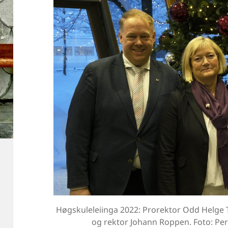
Høgskuleleiinga 2022: Prorektor Odd Helge 
og rektor Johann Roppen. Foto: Pe