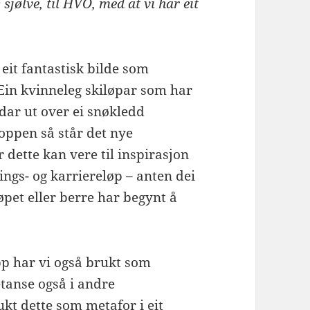
sjølve, til HVO, med at vi har eit
it fantastisk bilde som
 Ein kvinneleg skiløpar som har
dar ut over ei snøkledd
oppen så står det nye
 dette kan vere til inspirasjon
ings- og karriereløp – anten dei
øpet eller berre har begynt å
opp har vi også brukt som
tanse også i andre
ukt dette som metafor i eit