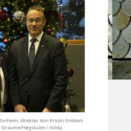
Tonheim, direktør Ann Kristin Emblem
r Straume/Høgskulen i Volda.