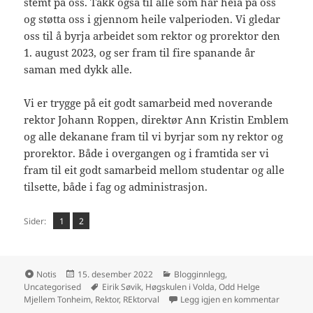
stemt på oss. Takk også til alle som har heia på oss
og støtta oss i gjennom heile valperioden. Vi gledar
oss til å byrja arbeidet som rektor og prorektor den
1. august 2023, og ser fram til fire spanande år
saman med dykk alle.
Vi er trygge på eit godt samarbeid med noverande
rektor Johann Roppen, direktør Ann Kristin Emblem
og alle dekanane fram til vi byrjar som ny rektor og
prorektor. Både i overgangen og i framtida ser vi
fram til eit godt samarbeid mellom studentar og alle
tilsette, både i fag og administrasjon.
Side
Side
,
Sider:
1
2
Format
Publisert
Kategorier
Notis
15. desember 2022
Blogginnlegg
,
Stikkord
Uncategorised
Eirik Søvik
,
Høgskulen i Volda
,
Odd Helge
til Helsi
Mjellem Tonheim
,
Rektor
,
REktorval
Legg igjen en kommentar