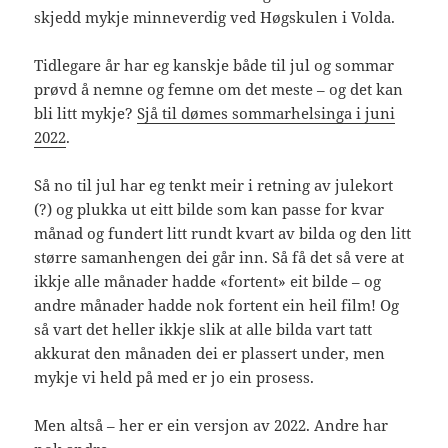
skjedd mykje minneverdig ved Høgskulen i Volda.
Tidlegare år har eg kanskje både til jul og sommar
prøvd å nemne og femne om det meste – og det kan
bli litt mykje?
Sjå til dømes sommarhelsinga i juni
2022
.
Så no til jul har eg tenkt meir i retning av julekort
(?) og plukka ut eitt bilde som kan passe for kvar
månad og fundert litt rundt kvart av bilda og den litt
større samanhengen dei går inn. Så få det så vere at
ikkje alle månader hadde «fortent» eit bilde – og
andre månader hadde nok fortent ein heil film! Og
så vart det heller ikkje slik at alle bilda vart tatt
akkurat den månaden dei er plassert under, men
mykje vi held på med er jo ein prosess.
Men altså – her er ein versjon av 2022. Andre har