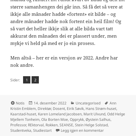
større samanhengen dei går inn. Så få det så vere at
ikkje alle månader hadde «fortent» eit bilde – og
andre månader hadde nok fortent ein heil film! Og
så vart det heller ikkje slik at alle bilda vart tatt
akkurat den månaden dei er plassert under, men
mykje vi held på med er jo ein prosess.
Men altså – her er ein versjon av 2022. Andre har
nok andre.
Side
Side
,
Sider:
1
2
Format
Publisert
Kategorier
Stikkord
Notis
14. desember 2022
Uncategorised
Ann
Kristin Emblem
,
Direktør
,
Dosent
,
Eirik Søvik
,
Hans Strøm-huset
,
Kaarstad-huset
,
Karen Lomeland Jacobsen
,
Marit Ulvund
,
Odd Helge
Mjellem Tonheim
,
Ola Borten Moe
,
Opprykk
,
Øystein Salhus
,
Professor
,
REktorval
,
Rokken
,
SEANSE
,
Stein Helge Solstad
,
til Julekort-bloggen
Studentveka
,
Studiestart
Legg igjen en kommentar