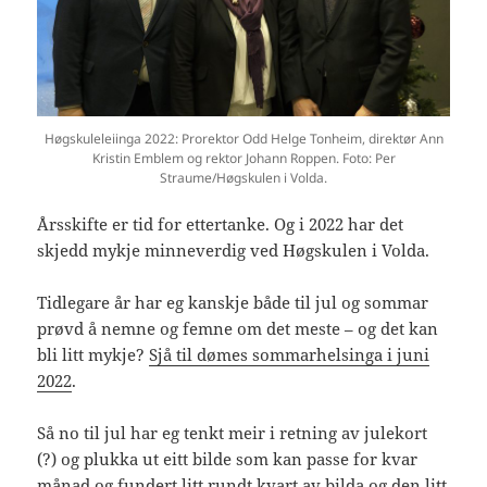
Høgskuleleiinga 2022: Prorektor Odd Helge Tonheim, direktør Ann
Kristin Emblem og rektor Johann Roppen. Foto: Per
Straume/Høgskulen i Volda.
Årsskifte er tid for ettertanke. Og i 2022 har det
skjedd mykje minneverdig ved Høgskulen i Volda.
Tidlegare år har eg kanskje både til jul og sommar
prøvd å nemne og femne om det meste – og det kan
bli litt mykje?
Sjå til dømes sommarhelsinga i juni
2022
.
Så no til jul har eg tenkt meir i retning av julekort
(?) og plukka ut eitt bilde som kan passe for kvar
månad og fundert litt rundt kvart av bilda og den litt