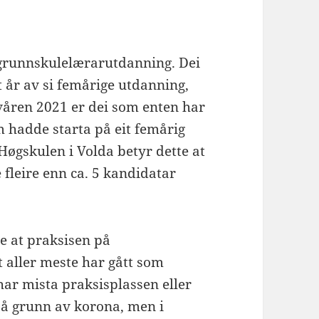
 grunnskulelærarutdanning. Dei
tt år av si femårige utdanning,
 våren 2021 er dei som enten har
m hadde starta på eit femårig
 Høgskulen i Volda betyr dette at
e fleire enn ca. 5 kandidatar
je at praksisen på
 aller meste har gått som
har mista praksisplassen eller
på grunn av korona, men i