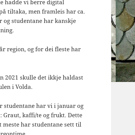
e hadde vi berre digital
 på tiltaka, men framleis har ca.
or og studentane har kanskje
sning.
år region, og for dei fleste har
en 2021 skulle det ikkje haldast
len i Volda.
r studentane har vi i januar og
 Graut, kaffi/te og frukt. Dette
 meste har studentane sett til
orgontime.