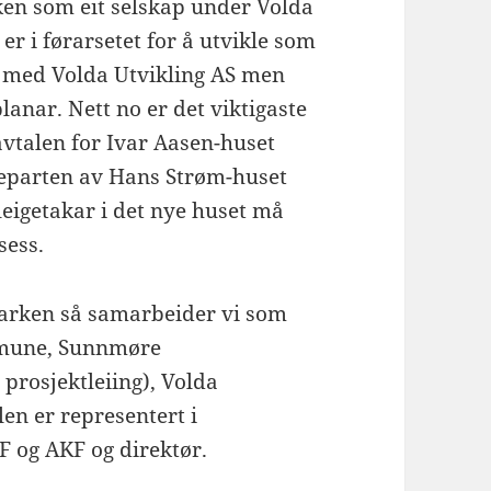
en som eit selskap under Volda
r i førarsetet for å utvikle som
te med Volda Utvikling AS men
lanar. Nett no er det viktigaste
avtalen for Ivar Aasen-huset
teparten av Hans Strøm-huset
 leigetakar i det nye huset må
sess.
parken så samarbeider vi som
mmune, Sunnmøre
prosjektleiing), Volda
n er representert i
 og AKF og direktør.