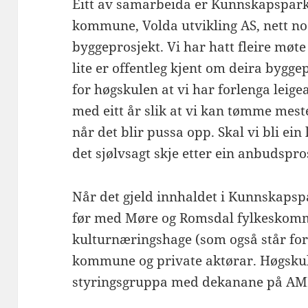
Eitt av samarbeida er Kunnskapspark
kommune, Volda utvikling AS, nett no e
byggeprosjekt. Vi har hatt fleire mø
lite er offentleg kjent om deira byggep
for høgskulen at vi har forlenga leige
med eitt år slik at vi kan tømme mes
når det blir pussa opp. Skal vi bli ein
det sjølvsagt skje etter ein anbudspro
Når det gjeld innhaldet i Kunnskaps
før med Møre og Romsdal fylkesko
kulturnæringshage (som også står for 
kommune og private aktørar. Høgskule
styringsgruppa med dekanane på AMF