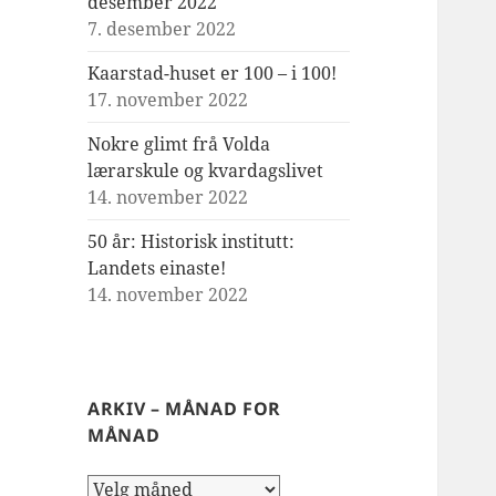
desember 2022
7. desember 2022
Kaarstad-huset er 100 – i 100!
17. november 2022
Nokre glimt frå Volda
lærarskule og kvardagslivet
14. november 2022
50 år: Historisk institutt:
Landets einaste!
14. november 2022
ARKIV – MÅNAD FOR
MÅNAD
Arkiv