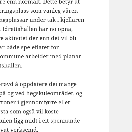
are enn normalt. Dette betyr at
eringsplass som vanleg våren
ingsplassar under tak i kjellaren
 Idrettshallen har no opna,
aktivitet der enn det vil bli
ar både speleflater for
a kommune arbeider med planar
tshallen.
g prøvd å oppdatere dei mange
 på og ved høgskuleområdet, og
kroner i gjennomførte eller
rsta som også vil koste
kulen ligg midt i eit spennande
ivat verksemd.