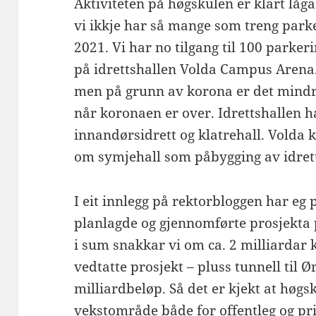
Aktiviteten på høgskulen er klart låg
vi ikkje har så mange som treng park
2021. Vi har no tilgang til 100 parker
på idrettshallen Volda Campus Arena.
men på grunn av korona er det mindre 
når koronaen er over. Idrettshallen h
innandørsidrett og klatrehall. Vold
om symjehall som påbygging av idret
I eit innlegg på rektorbloggen har e
planlagde og gjennomførte prosjekta
i sum snakkar vi om ca. 2 milliardar 
vedtatte prosjekt – pluss tunnell til Ø
milliardbeløp. Så det er kjekt at høgs
vekstområde både for offentleg og pr