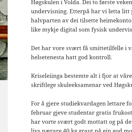
Høgskulen i Volda. Dei to første veken
undervisning. Etterpå har vi letta litt
halvparten av dei tilsette heimekont
like mykje digital som fysisk undervi
Det har vore svært få smittetilfelle i v
helsetenesta hatt god kontroll.
Kriseleiinga bestemte alt i fjor at vår
skriftlege skuleeksamenar ved Høgsku
For å gjere studiekvardagen lettare fo
februar gjeve studentar gratis frukost:
har vorte svært godt mottatt og på det
livs nærare 40 kg graut på ein god m