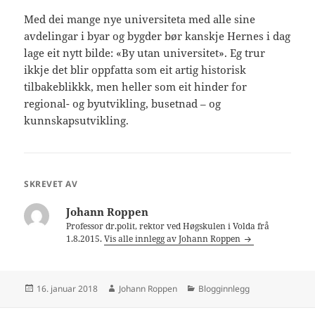
Med dei mange nye universiteta med alle sine
avdelingar i byar og bygder bør kanskje Hernes i dag
lage eit nytt bilde: «By utan universitet». Eg trur
ikkje det blir oppfatta som eit artig historisk
tilbakeblikkk, men heller som eit hinder for
regional- og byutvikling, busetnad – og
kunnskapsutvikling.
SKREVET AV
Johann Roppen
Professor dr.polit, rektor ved Høgskulen i Volda frå
1.8.2015.
Vis alle innlegg av Johann Roppen
Publisert
Forfatter
Kategorier
16. januar 2018
Johann Roppen
Blogginnlegg