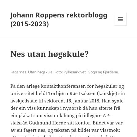
Johann Roppens rektorblogg
(2015-2023)
MENY
OG
WIDGETER
Nes utan høgskule?
Fagernes. Utan høgskule. Foto: Fylkesarkivet i Sogn og Fjordane.
På den årlege
kontaktkonferansen
for høgskular og
universitet heldt Torbjørn Røe Isaksen (kanskje) sin
avskjedstale til sektoren, 16. januar 2018. Han synte
der ein viss kunnskap i nynorsk då han siterte frå
ein plakat som visstnok hang på tidlegare AP-
statsråd Gudmund Herne sitt kontor. Bildet var var
av eit fagert nes, og teksten på bildet var visstnok: