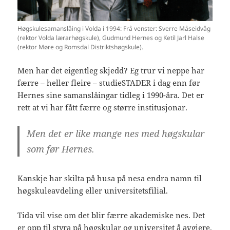
Høgskulesamanslåing i Volda i 1994: Frå venster: Sverre Måseidvåg
(rektor Volda lærarhøgskule), Gudmund Hernes og Ketil Jarl Halse
(rektor Møre og Romsdal Distriktshøgskule).
Men har det eigentleg skjedd? Eg trur vi neppe har
færre – heller fleire – studieSTADER i dag enn før
Hernes sine samanslåingar tidleg i 1990-åra. Det er
rett at vi har fått færre og større institusjonar.
Men det er like mange nes med høgskular
som før Hernes.
Kanskje har skilta på husa på nesa endra namn til
høgskuleavdeling eller universitetsfilial.
Tida vil vise om det blir færre akademiske nes. Det
er opp til styra på høgskular og universitet å avgjere.