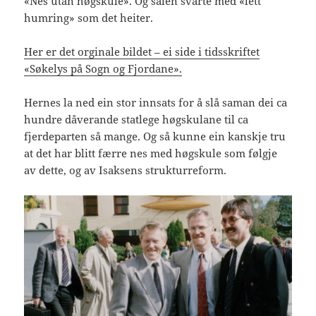
«Nes utan høgskule». Og salen svarte med «lett
humring» som det heiter.
Her er det orginale bildet – ei side i tidsskriftet
«Søkelys på Sogn og Fjordane».
Hernes la ned ein stor innsats for å slå saman dei ca
hundre dåverande statlege høgskulane til ca
fjerdeparten så mange. Og så kunne ein kanskje tru
at det har blitt færre nes med høgskule som følgje
av dette, og av Isaksens strukturreform.