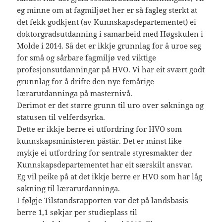
eg minne om at fagmiljøet her er så fagleg sterkt at
det fekk godkjent (av Kunnskapsdepartementet) ei
doktorgradsutdanning i samarbeid med Høgskulen i
Molde i 2014. Så det er ikkje grunnlag for å uroe seg
for små og sårbare fagmiljø ved viktige
profesjonsutdanningar på HVO. Vi har eit svært godt
grunnlag for å drifte den nye femårige
lærarutdanninga på masternivå.
Derimot er det større grunn til uro over søkninga og
statusen til velferdsyrka.
Dette er ikkje berre ei utfordring for HVO som
kunnskapsministeren påstår. Det er minst like
mykje ei utfordring for sentrale styresmakter der
Kunnskapsdepartementet har eit særskilt ansvar.
Eg vil peike på at det ikkje berre er HVO som har låg
søkning til lærarutdanninga.
I følgje Tilstandsrapporten var det på landsbasis
berre 1,1 søkjar per studieplass til