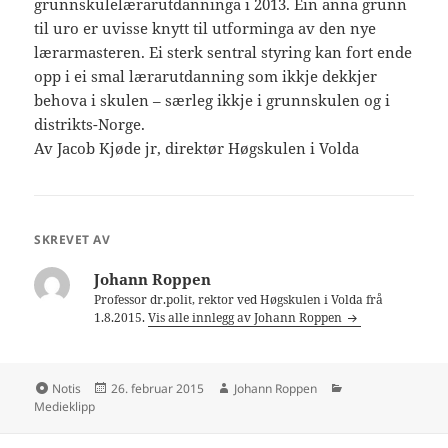
grunnskulelærarutdanninga i 2013. Ein anna grunn
til uro er uvisse knytt til utforminga av den nye
lærarmasteren. Ei sterk sentral styring kan fort ende
opp i ei smal lærarutdanning som ikkje dekkjer
behova i skulen – særleg ikkje i grunnskulen og i
distrikts-Norge.
Av Jacob Kjøde jr, direktør Høgskulen i Volda
SKREVET AV
Johann Roppen
Professor dr.polit, rektor ved Høgskulen i Volda frå
1.8.2015.
Vis alle innlegg av Johann Roppen
Format
Publisert
Forfatter
Kategorier
Notis
26. februar 2015
Johann Roppen
Medieklipp