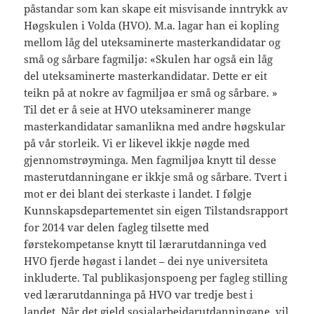
påstandar som kan skape eit misvisande inntrykk av
Høgskulen i Volda (HVO). M.a. lagar han ei kopling
mellom låg del uteksaminerte masterkandidatar og
små og sårbare fagmiljø: «Skulen har også ein låg
del uteksaminerte masterkandidatar. Dette er eit
teikn på at nokre av fagmiljøa er små og sårbare. »
Til det er å seie at HVO uteksaminerer mange
masterkandidatar samanlikna med andre høgskular
på vår storleik. Vi er likevel ikkje nøgde med
gjennomstrøyminga. Men fagmiljøa knytt til desse
masterutdanningane er ikkje små og sårbare. Tvert i
mot er dei blant dei sterkaste i landet. I følgje
Kunnskapsdepartementet sin eigen Tilstandsrapport
for 2014 var delen fagleg tilsette med
førstekompetanse knytt til lærarutdanninga ved
HVO fjerde høgast i landet – dei nye universiteta
inkluderte. Tal publikasjonspoeng per fagleg stilling
ved lærarutdanninga på HVO var tredje best i
landet. Når det gjeld sosialarbeidarutdanningane, vil