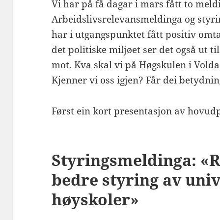
Vi har på få dagar i mars fått to meld
Arbeidslivsrelevansmeldinga og styr
har i utgangspunktet fått positiv omtal
det politiske miljøet ser det også ut ti
mot. Kva skal vi på Høgskulen i Vold
Kjenner vi oss igjen? Får dei betydni
Først ein kort presentasjon av hovud
Styringsmeldinga: «R
bedre styring av univ
høyskoler»