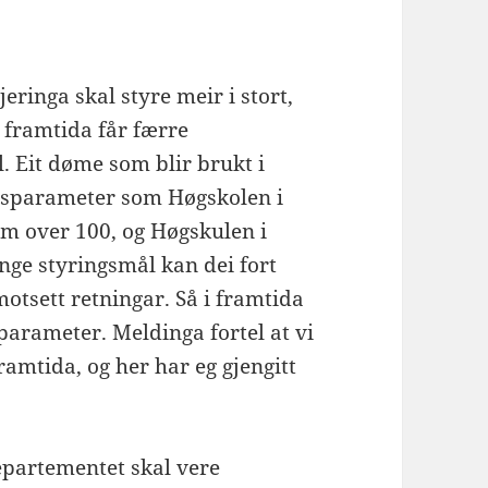
ringa skal styre meir i stort,
i framtida får færre
. Eit døme som blir brukt i
gsparameter som Høgskolen i
om over 100, og Høgskulen i
ge styringsmål kan dei fort
motsett retningar. Så i framtida
parameter. Meldinga fortel at vi
framtida, og her har eg gjengitt
departementet skal vere