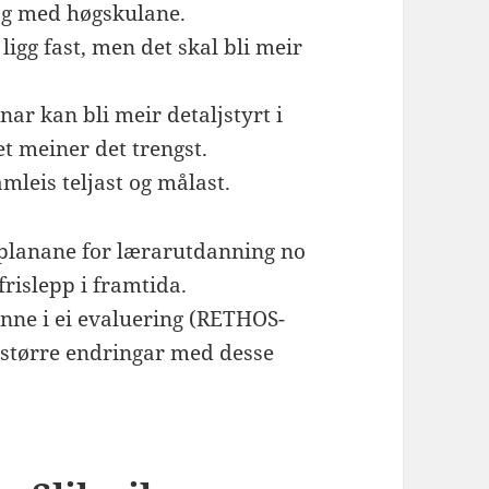
log med høgskulane.
ligg fast, men det skal bli meir
onar kan bli meir detaljstyrt i
 meiner det trengst.
mleis teljast og målast.
eplanane for lærarutdanning no
frislepp i framtida.
nne i ei evaluering (RETHOS-
je større endringar med desse