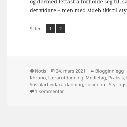
og dermed lettast å forholde seg til, s
det vidare – men med sideblikk til st
Side
Side
Sider:
1
2
,
Format
Publisert
Kategorier
Notis
24. mars 2021
Blogginnlegg
Khrono
,
Lærarutdanning
,
Mediefag
,
Praksis
,
Sosialarbeidarutdanning
,
sosionom
,
Styring
til Styringsmelding og arbeids
1 kommentar