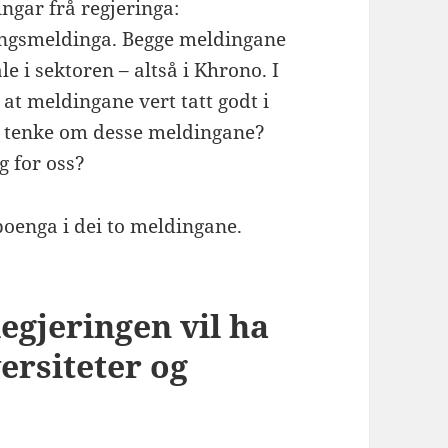
ingar frå regjeringa:
ingsmeldinga. Begge meldingane
e i sektoren – altså i Khrono. I
l at meldingane vert tatt godt i
a tenke om desse meldingane?
ng for oss?
poenga i dei to meldingane.
egjeringen vil ha
ersiteter og