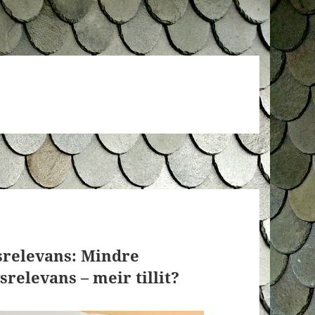
srelevans: Mindre
srelevans – meir tillit?