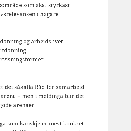
atsområde som skal styrkast
livsrelevansen i høgare
danning og arbeidslivet
 utdanning
ervisningsformer
t dei såkalla Råd for samarbeid
 arena – men i meldinga blir det
 gode arenaer.
nga som kanskje er mest konkret