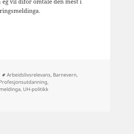
å eg vil difor omtale den mest i
yringsmeldinga.
Stikkord
Arbeidslivsrelevans
,
Barnevern
,
Profesjonsutdanning
,
smeldinga
,
UH-politikk
livsrelevans: Mindre detaljstyring – meir arbeidslivsrelevans 