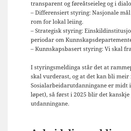
transparent og føreåtseieleg og i dia
– Differensiert styring: Nasjonale mål 
rom for lokal leiing.
– Strategisk styring: Einskildinstitusj
periodar om Kunnskapsdepartementet
– Kunnskapsbasert styring: Vi skal fra
I styringsmeldinga står det at ramm
skal vurderast, og at det kan bli meir 
Sosialarbeidarutdanningane er midt i
løpet), så først i 2025 blir det kansk
utdanningane.