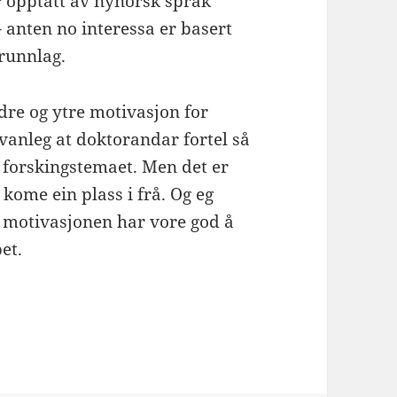
er opptatt av nynorsk språk
– anten no interessa er basert
grunnlag.
dre og ytre motivasjon for
å vanleg at doktorandar fortel så
 forskingstemaet. Men det er
o kome ein plass i frå. Og eg
 motivasjonen har vore god å
et.