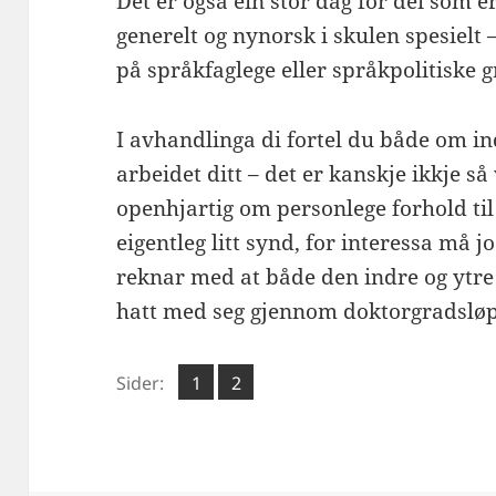
Det er også ein stor dag for dei som 
generelt og nynorsk i skulen spesielt 
på språkfaglege eller språkpolitiske 
I avhandlinga di fortel du både om in
arbeidet ditt – det er kanskje ikkje s
openhjartig om personlege forhold til
eigentleg litt synd, for interessa må j
reknar med at både den indre og ytre
hatt med seg gjennom doktorgradsløp
Side
Side
Sider:
1
2
,