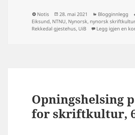
Format
Publisert
Kategorier
Notis
28. mai 2021
Blogginnlegg
Eiksund
,
NTNU
,
Nynorsk
,
nynorsk skriftkultur
Rekkedal gjestehus
,
UiB
Legg igjen en k
Opningshelsing 
for skriftkultur, 