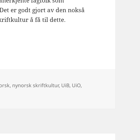
 anerkjente fagfolk som
 Det er godt gjort av den nokså
ftkultur å få til dette.
osium for skriftkultur, 6. juni 2018
orsk
,
nynorsk skriftkultur
,
UiB
,
UiO
,
elsing på symposium for skriftkultur, 6. juni 2018