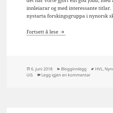
det har vorte gjort ein god jobb, med
innleiarar og med interessante titlar.
nystarta forskingsgruppa i nynorsk skri
Opningshelsing på symp
Fortsett å lese
Publisert
Kategorier
Stikkord
6. juni 2018
Blogginnlegg
HVL
,
Nyn
til Opningsh
UiS
Legg igjen en kommentar