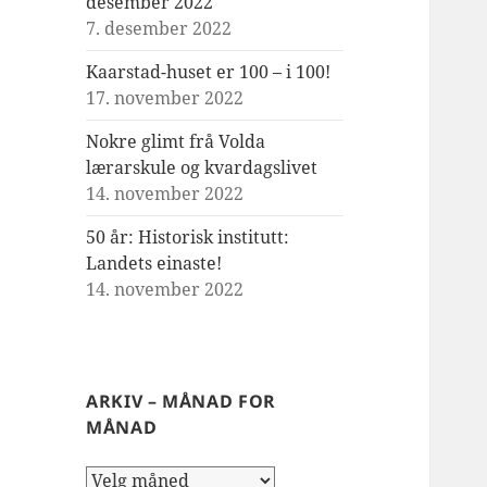
desember 2022
7. desember 2022
Kaarstad-huset er 100 – i 100!
17. november 2022
Nokre glimt frå Volda
lærarskule og kvardagslivet
14. november 2022
50 år: Historisk institutt:
Landets einaste!
14. november 2022
ARKIV – MÅNAD FOR
MÅNAD
Arkiv