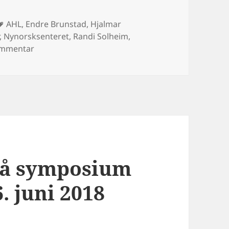
Stikkord
AHL
,
Endre Brunstad
,
Hjalmar
,
Nynorsksenteret
,
Randi Solheim
,
til Helsing til doktorand Hjalmar Eiksund – disputa
ommentar
på symposium
6. juni 2018