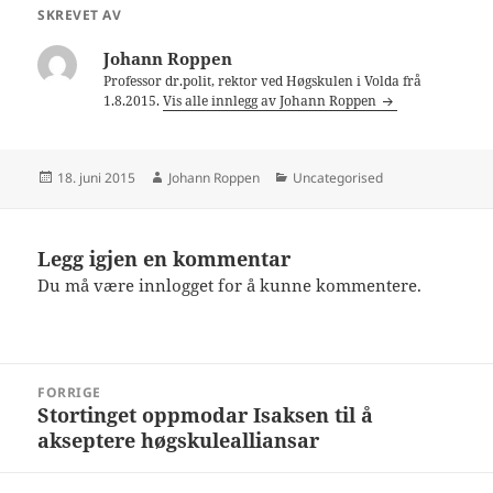
SKREVET AV
Johann Roppen
Professor dr.polit, rektor ved Høgskulen i Volda frå
1.8.2015.
Vis alle innlegg av Johann Roppen
Publisert
Forfatter
Kategorier
18. juni 2015
Johann Roppen
Uncategorised
Legg igjen en kommentar
Du må være
innlogget
for å kunne kommentere.
Innleggsnavigasjon
FORRIGE
Stortinget oppmodar Isaksen til å
Forrige
akseptere høgskulealliansar
innlegg: