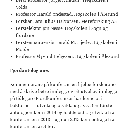
Volda.
Professor Harald Yndestad
, Høgskolen i Ålesund
Forskar Lars Julius Halvorsen
, Møreforsking AS
Førstelektor Jon Nesse
, Høgskolen i Sogn og
fjordane
Førsteamanuensis Harald M. Hjelle
, Høgskolen i
Molde
Professor Øyvind Helgesen
, Høgskolen i Ålesund
Fjordantologiane:
Kommentarane på konferansen hjelpe forskarane
med å skrive betre innlegg, og eit utval av innlegga
på tidlegare Fjordkonferansar har kome ut i
bokform – i utvida og utvikla utgåve. Den første
antologien kom i 2014 og hadde bidrag utvikla frå
konferansen i 2013 – og no i 2015 kom bidraga frå
konferansen året før.