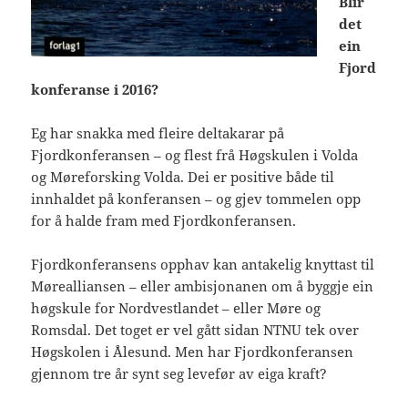
Blir
det
ein
Fjord
konferanse i 2016?
Eg har snakka med fleire deltakarar på
Fjordkonferansen – og flest frå Høgskulen i Volda
og Møreforsking Volda. Dei er positive både til
innhaldet på konferansen – og gjev tommelen opp
for å halde fram med Fjordkonferansen.
Fjordkonferansens opphav kan antakelig knyttast til
Mørealliansen – eller ambisjonanen om å byggje ein
høgskule for Nordvestlandet – eller Møre og
Romsdal. Det toget er vel gått sidan NTNU tek over
Høgskolen i Ålesund. Men har Fjordkonferansen
gjennom tre år synt seg levefør av eiga kraft?