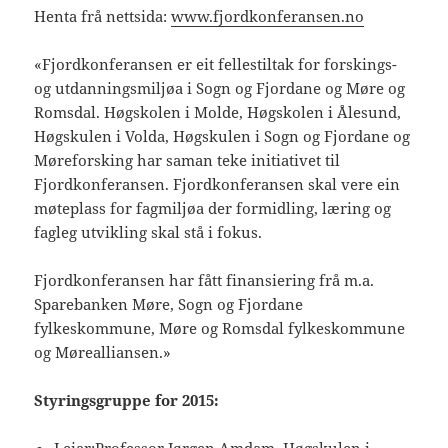
Henta frå nettsida:
www.fjordkonferansen.no
«Fjordkonferansen er eit fellestiltak for forskings-
og utdanningsmiljøa i Sogn og Fjordane og Møre og
Romsdal. Høgskolen i Molde, Høgskolen i Ålesund,
Høgskulen i Volda, Høgskulen i Sogn og Fjordane og
Møreforsking har saman teke initiativet til
Fjordkonferansen. Fjordkonferansen skal vere ein
møteplass for fagmiljøa der formidling, læring og
fagleg utvikling skal stå i fokus.
Fjordkonferansen har fått finansiering frå m.a.
Sparebanken Møre, Sogn og Fjordane
fylkeskommune, Møre og Romsdal fylkeskommune
og Mørealliansen.»
Styringsgruppe for 2015:
Leiar:
Professor Jørgen Amdam
, Høgskulen i