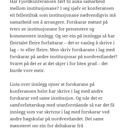
Har Fjordkonferansen ført til auka samarbeid
mellom institusjonane? I seg sjølv er konferansen
eit fellestiltak som institusjonane nødvendigvis må
samarbeid om å arrangere. Forskarar møtast på
tvers av institusjonane for presentere og
kommentere innlegg. Og ser ein på innlegga så har
fleirtalet fleire forfattarar – det er vanleg å skrive i
lag – to eller fleire. Men skriv forskarane i lag med
forskarar på andre institusjonar på nordvestlandet?
Svaret på det er at det skjer i for liten grad – det
burde vore meir.
Lista over innlegg syner at forskarane på
konferansen helst har skrive i lag med andre
forskarar ved same institusjon. Og når det er
samforfattarskap med utanforståande så var det få
innlegg som var skrivne i lag med forskarar ved
andre høgskular på nordvestlandet. Det same
mønsteret ser ein for deltakarar frå