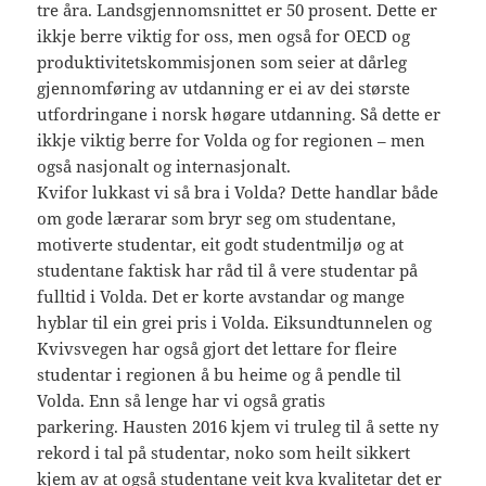
tre åra. Landsgjennomsnittet er 50 prosent. Dette er
ikkje berre viktig for oss, men også for OECD og
produktivitetskommisjonen som seier at dårleg
gjennomføring av utdanning er ei av dei største
utfordringane i norsk høgare utdanning. Så dette er
ikkje viktig berre for Volda og for regionen – men
også nasjonalt og internasjonalt.
Kvifor lukkast vi så bra i Volda? Dette handlar både
om gode lærarar som bryr seg om studentane,
motiverte studentar, eit godt studentmiljø og at
studentane faktisk har råd til å vere studentar på
fulltid i Volda. Det er korte avstandar og mange
hyblar til ein grei pris i Volda. Eiksundtunnelen og
Kvivsvegen har også gjort det lettare for fleire
studentar i regionen å bu heime og å pendle til
Volda. Enn så lenge har vi også gratis
parkering. Hausten 2016 kjem vi truleg til å sette ny
rekord i tal på studentar, noko som heilt sikkert
kjem av at også studentane veit kva kvalitetar det er