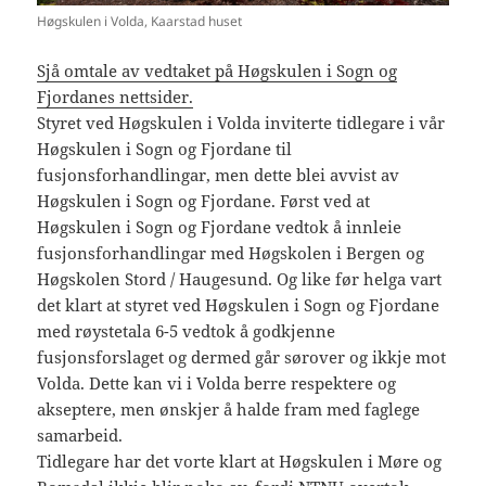
Høgskulen i Volda, Kaarstad huset
Sjå omtale av vedtaket på Høgskulen i Sogn og
Fjordanes nettsider.
Styret ved Høgskulen i Volda inviterte tidlegare i vår
Høgskulen i Sogn og Fjordane til
fusjonsforhandlingar, men dette blei avvist av
Høgskulen i Sogn og Fjordane. Først ved at
Høgskulen i Sogn og Fjordane vedtok å innleie
fusjonsforhandlingar med Høgskolen i Bergen og
Høgskolen Stord / Haugesund. Og like før helga vart
det klart at styret ved Høgskulen i Sogn og Fjordane
med røystetala 6-5 vedtok å godkjenne
fusjonsforslaget og dermed går sørover og ikkje mot
Volda. Dette kan vi i Volda berre respektere og
akseptere, men ønskjer å halde fram med faglege
samarbeid.
Tidlegare har det vorte klart at Høgskulen i Møre og