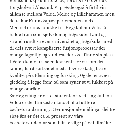
Romsdal ikkje blir noko av, fordi NTNU overtok
Høgskolen i Ålesund. Vi prøvde også å få til ein
allianse mellom Volda, Molde og Lillehammer, men
dette har Kunnskapsdepartementet avvist.
Men det er inga ulukke for Høgskulen i Volda å
halde fram som sjølvstendig høgskule. Land og
strand rundt strevar universitet og høgskular med
til dels svært kompliserte fusjonsprosessar der
mange fagmiljø og studiestader skal finne sin plass.
I Volda kan vi i staden konsentrere oss om det
jamne, harde arbeidet med å levere stadig betre
kvalitet på utdanning og forsking. Og det er svært
gledeleg å legge fram tal som syner at vi lukkast på
mange område.
Særleg viktig er det at studentane ved Høgskulen i
Volda er dei flinkaste i landet til å fullføre
bachelorutdanning. Etter nasjonale målingar dei tre
siste åra er det ca 60 prosent av våre
bachelorstudentar som blir ferdige på dei tilmålte