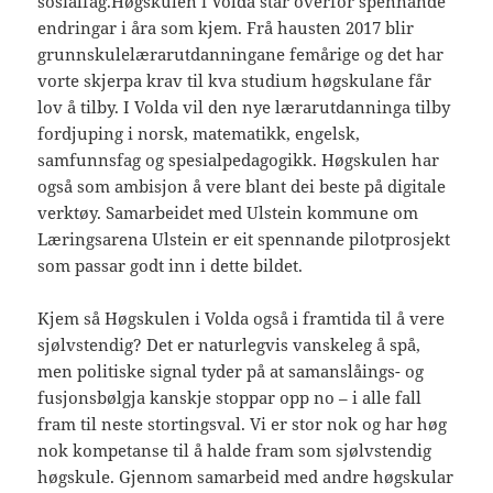
sosialfag.Høgskulen i Volda står overfor spennande
endringar i åra som kjem. Frå hausten 2017 blir
grunnskulelærarutdanningane femårige og det har
vorte skjerpa krav til kva studium høgskulane får
lov å tilby. I Volda vil den nye lærarutdanninga tilby
fordjuping i norsk, matematikk, engelsk,
samfunnsfag og spesialpedagogikk. Høgskulen har
også som ambisjon å vere blant dei beste på digitale
verktøy. Samarbeidet med Ulstein kommune om
Læringsarena Ulstein er eit spennande pilotprosjekt
som passar godt inn i dette bildet.
Kjem så Høgskulen i Volda også i framtida til å vere
sjølvstendig? Det er naturlegvis vanskeleg å spå,
men politiske signal tyder på at samanslåings- og
fusjonsbølgja kanskje stoppar opp no – i alle fall
fram til neste stortingsval. Vi er stor nok og har høg
nok kompetanse til å halde fram som sjølvstendig
høgskule. Gjennom samarbeid med andre høgskular