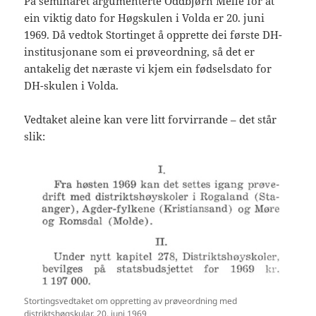
På seminaret argumenterte Oddbjørn Melle for at
ein viktig dato for Høgskulen i Volda er 20. juni
1969. Då vedtok Stortinget å opprette dei første DH-
institusjonane som ei prøveordning, så det er
antakelig det næraste vi kjem ein fødselsdato for
DH-skulen i Volda.
Vedtaket aleine kan vere litt forvirrande – det står
slik:
Stortingsvedtaket om oppretting av prøveordning med
distriktshøgskular, 20. juni 1969