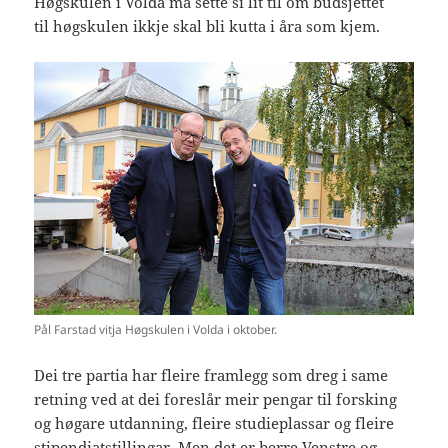
Høgskulen i Volda må sette si lit til om budsjettet
til høgskulen ikkje skal bli kutta i åra som kjem.
Pål Farstad vitja Høgskulen i Volda i oktober.
Dei tre partia har fleire framlegg som dreg i same
retning ved at dei foreslår meir pengar til forsking
og høgare utdanning, fleire studieplassar og fleire
stipendiatstillingar. Men det er berre Venstre og