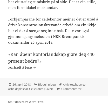
har eit statleg rundskriv på si side. Det er ein stille,
men formidabel motstandar.
Forkjemparane for cellekontor meiner det er uråd å
drive konsentrasjonskrevande arbeid om ein ikkje
har ei dør å stenge seg inne bak. Dette var også
gjennomgangsmelodien i NRK Brennpunkts
dokumentar 25.april 2018:
«Kan åpent kontorlandskap gjøre deg 440
prosent bedre?»
Framtidas arbeidsplassar? Spør studentane
Fortsett å lese
Publisert
Kategorier
Stikkord
26. april 2018
Blogginnlegg
Aktivitetsbaserte
til Framtidas arbei
arbeidsplassar
,
Cellekontor
,
Sivert
7 kommentarer
Stolt drevet av WordPress