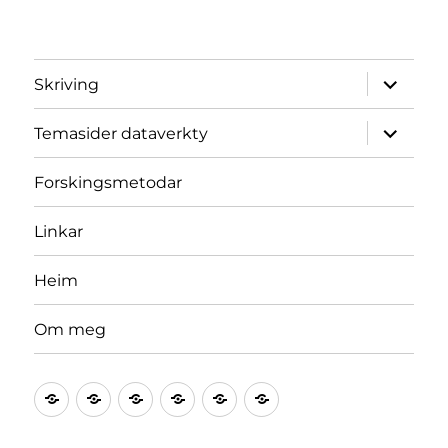
Utvid
Skriving
underme
Utvid
Temasider dataverkty
underme
Forskingsmetodar
Linkar
Heim
Om meg
Skriving
Temasider
Forskingsmetodar
Linkar
Heim
Om
dataverkty
meg