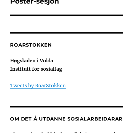
Poster-sesjon
Neste
innlegg:
ROARSTOKKEN
Høgskulen i Volda
Institutt for sosialfag
Tweets by RoarStokken
OM DET Å UTDANNE SOSIALARBEIDARAR