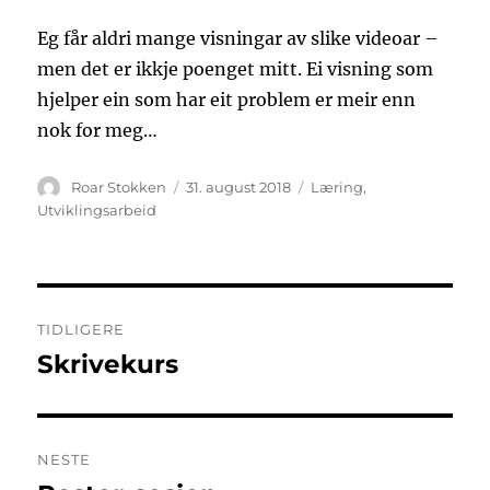
Eg får aldri mange visningar av slike videoar –
men det er ikkje poenget mitt. Ei visning som
hjelper ein som har eit problem er meir enn
nok for meg…
Forfatter
Publisert
Kategorier
Roar Stokken
31. august 2018
Læring
,
Utviklingsarbeid
Innleggsnavigasjon
TIDLIGERE
Skrivekurs
Forrige
innlegg:
NESTE