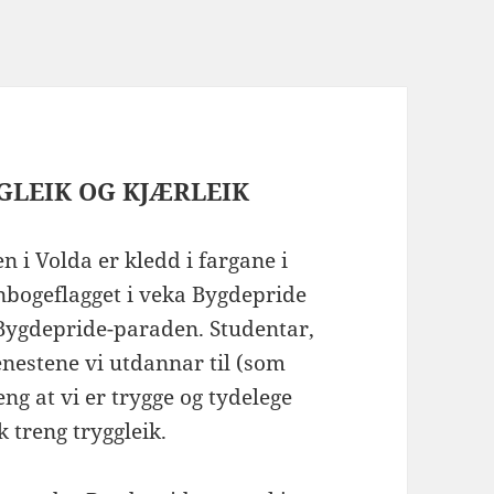
GLEIK OG KJÆRLEIK
n i Volda er kledd i fargane i
gnbogeflagget i veka Bygdepride
 i Bygdepride-paraden. Studentar,
enestene vi utdannar til (som
ng at vi er trygge og tydelege
k treng tryggleik.