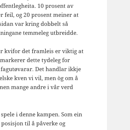
offentlegheita. 10 prosent av
 feil, og 20 prosent meiner at
 sidan var kring dobbelt så
dningane temmeleg utbreidde.
kvifor det framleis er viktig at
i markerer dette tydeleg for
 fagutøvarar. Det handlar ikkje
 elske kven vi vil, men òg om å
mmen mange andre i vår verd
 å spele i denne kampen. Som ein
 posisjon til å påverke og