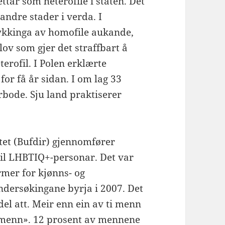
ettar som heterofile i staten. Det
 andre stader i verda. I
ykkinga av homofile aukande,
lov som gjer det straffbart å
terofil. I Polen erklærte
r få år sidan. I om lag 33
rbode. Sju land praktiserer
tet (Bufdir) gjennomfører
il LHBTIQ+-personar. Det var
rmer for kjønns- og
ndersøkingane byrja i 2007. Det
 del att. Meir enn ein av ti menn
e menn». 12 prosent av mennene