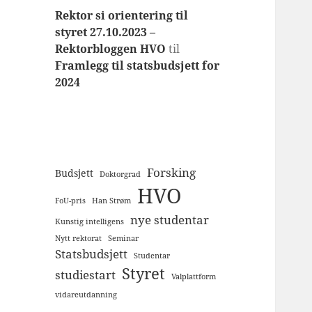
Rektor si orientering til
styret 27.10.2023 –
Rektorbloggen HVO
til
Framlegg til statsbudsjett for
2024
Forsking
Budsjett
Doktorgrad
HVO
FoU-pris
Han Strøm
nye studentar
Kunstig intelligens
Nytt rektorat
Seminar
Statsbudsjett
Studentar
Styret
studiestart
Valplattform
vidareutdanning