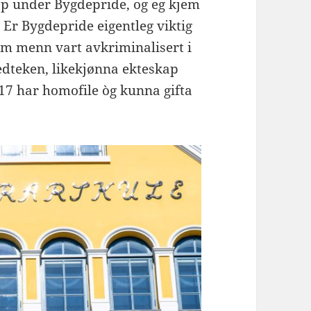
opp under Bygdepride, og eg kjem
t: Er Bygdepride eigentleg viktig
om menn vart avkriminalisert i
edteken, likekjønna ekteskap
2017 har homofile òg kunna gifta