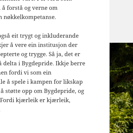
il å forstå og verne om
in nøkkelkompetanse.
også eit trygt og inkluderande
jer å vere ein institusjon der
pterte og trygge. Så ja, det er
å delta i Bygdepride. Ikkje berre
men fordi vi som ein
lle å spele i kampen for likskap
 å støtte opp om Bygdepride, og
 Fordi kjærleik er kjærleik,
.