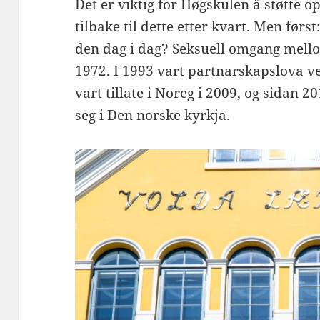
Det er viktig for Høgskulen å støtte 
tilbake til dette etter kvart. Men førs
den dag i dag? Seksuell omgang mell
1972. I 1993 vart partnarskapslova v
vart tillate i Noreg i 2009, og sidan 
seg i Den norske kyrkja.