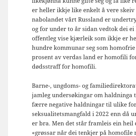
likekjønna kunne gifte seg og få like r
er heller ikkje like enkelt å vere skeiv
nabolandet vårt Russland er undertr
og for under to år sidan vedtok dei ei 
offentleg vise kjærleik som ikkje er he
hundre kommunar seg som homofrie fo
prosent av verdas land er homofili fo
dødsstraff for homofili.
Barne-, ungdoms- og familiedirektora
jamleg undersøkingar om haldninga t
færre negative haldningar til ulike fo
seksualitetsmangfald i 2022 enn då u
er bra. Men det står framleis ein heil
«grøssar når dei tenkjer på homofil