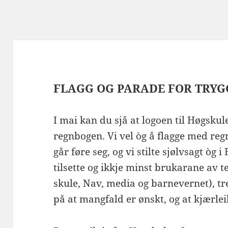
FLAGG OG PARADE FOR TRYG
I mai kan du sjå at logoen til Høgskule
regnbogen. Vi vel òg å flagge med re
går føre seg, og vi stilte sjølvsagt òg
tilsette og ikkje minst brukarane av t
skule, Nav, media og barnevernet), tre
på at mangfald er ønskt, og at kjærlei