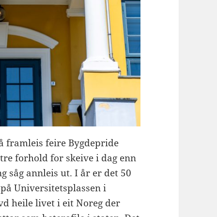
 å framleis feire Bygdepride
etre forhold for skeive i dag enn
ng såg annleis ut. I år er det 50
på Universitetsplassen i
d heile livet i eit Noreg der