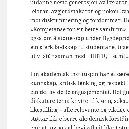
utdanne neste generasjon av lærarar, 
leiarar, avgjerdstakarar og nokon kva
mot diskriminering og fordommar. Hø
«Kompetanse for eit betre samfunn». 
også om å støtte opp under Bygdepri
ein sterk bodskap til studentane, tils
at vi står saman med LHBTIQ+ samfunn
Ein akademisk institusjon har ei særei
kunnskap, kritisk tenking og respekt f
ein del av dette engasjementet. Det gi
diskutere tema knytte til kjønn, seksua
likestilling – alle relevante og vikti
støttar ikkje berre akademisk forståin
empati og sosial bevisstheit blant stu