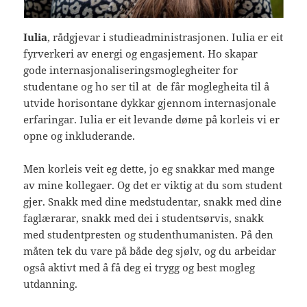
Iulia
, rådgjevar i studieadministrasjonen. Iulia er eit
fyrverkeri av energi og engasjement. Ho skapar
gode internasjonaliseringsmoglegheiter for
studentane og ho ser til at de får moglegheita til å
utvide horisontane dykkar gjennom internasjonale
erfaringar. Iulia er eit levande døme på korleis vi er
opne og inkluderande.
Men korleis veit eg dette, jo eg snakkar med mange
av mine kollegaer. Og det er viktig at du som student
gjer. Snakk med dine medstudentar, snakk med dine
faglærarar, snakk med dei i studentsørvis, snakk
med studentpresten og studenthumanisten. På den
måten tek du vare på både deg sjølv, og du arbeidar
også aktivt med å få deg ei trygg og best mogleg
utdanning.