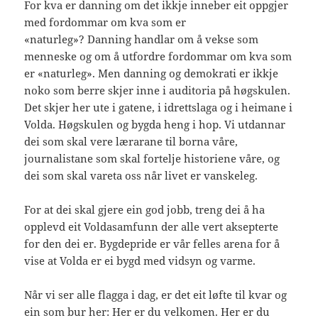
For kva er danning om det ikkje inneber eit oppgjer
med fordommar om kva som er
«naturleg»? Danning handlar om å vekse som
menneske og om å utfordre fordommar om kva som
er «naturleg». Men danning og demokrati er ikkje
noko som berre skjer inne i auditoria på høgskulen.
Det skjer her ute i gatene, i idrettslaga og i heimane i
Volda. Høgskulen og bygda heng i hop. Vi utdannar
dei som skal vere lærarane til borna våre,
journalistane som skal fortelje historiene våre, og
dei som skal vareta oss når livet er vanskeleg.
For at dei skal gjere ein god jobb, treng dei å ha
opplevd eit Voldasamfunn der alle vert aksepterte
for den dei er. Bygdepride er vår felles arena for å
vise at Volda er ei bygd med vidsyn og varme.
Når vi ser alle flagga i dag, er det eit løfte til kvar og
ein som bur her: Her er du velkomen. Her er du