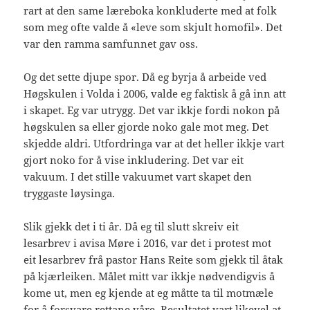
rart at den same læreboka konkluderte med at folk
som meg ofte valde å «leve som skjult homofil». Det
var den ramma samfunnet gav oss.
Og det sette djupe spor. Då eg byrja å arbeide ved
Høgskulen i Volda i 2006, valde eg faktisk å gå inn att
i skapet. Eg var utrygg. Det var ikkje fordi nokon på
høgskulen sa eller gjorde noko gale mot meg. Det
skjedde aldri. Utfordringa var at det heller ikkje vart
gjort noko for å vise inkludering. Det var eit
vakuum. I det stille vakuumet vart skapet den
tryggaste løysinga.
Slik gjekk det i ti år. Då eg til slutt skreiv eit
lesarbrev i avisa Møre i 2016, var det i protest mot
eit lesarbrev frå pastor Hans Reite som gjekk til åtak
på kjærleiken. Målet mitt var ikkje nødvendigvis å
kome ut, men eg kjende at eg måtte ta til motmæle
for å forsvare rettane våre. Resultatet vart likevel at