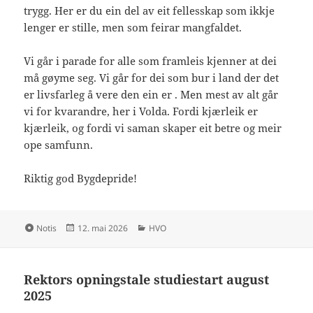
trygg. Her er du ein del av eit fellesskap som ikkje
lenger er stille, men som feirar mangfaldet.
Vi går i parade for alle som framleis kjenner at dei
må gøyme seg. Vi går for dei som bur i land der det
er livsfarleg å vere den ein er . Men mest av alt går
vi for kvarandre, her i Volda. Fordi kjærleik er
kjærleik, og fordi vi saman skaper eit betre og meir
ope samfunn.
Riktig god Bygdepride!
Format
Publisert
Kategorier
Notis
12. mai 2026
HVO
Rektors opningstale studiestart august
2025