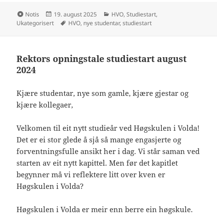
Format
Publisert
Kategorier
Notis
19. august 2025
HVO
,
Studiestart
,
Stikkord
Ukategorisert
HVO
,
nye studentar
,
studiestart
Rektors opningstale studiestart august
2024
Kjære studentar, nye som gamle, kjære gjestar og
kjære kollegaer,
Velkomen til eit nytt studieår ved Høgskulen i Volda!
Det er ei stor glede å sjå så mange engasjerte og
forventningsfulle ansikt her i dag. Vi står saman ved
starten av eit nytt kapittel. Men før det kapitlet
begynner må vi reflektere litt over kven er
Høgskulen i Volda?
Høgskulen i Volda er meir enn berre ein høgskule.