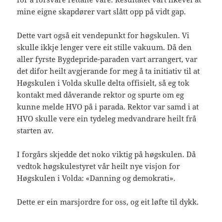
mine eigne skapdører vart slått opp på vidt gap.
Dette vart også eit vendepunkt for høgskulen. Vi
skulle ikkje lenger vere eit stille vakuum. Då den
aller fyrste Bygdepride-paraden vart arrangert, var
det difor heilt avgjerande for meg å ta initiativ til at
Høgskulen i Volda skulle delta offisielt, så eg tok
kontakt med dåverande rektor og spurte om eg
kunne melde HVO på i parada. Rektor var samd i at
HVO skulle vere ein tydeleg medvandrare heilt frå
starten av.
I forgårs skjedde det noko viktig på høgskulen. Då
vedtok høgskulestyret vår heilt nye visjon for
Høgskulen i Volda: «Danning og demokrati».
Dette er ein marsjordre for oss, og eit løfte til dykk.