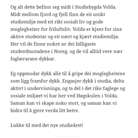
Og alt dette befinn seg midt i Studiebygda Volda.
Midt mellom fjord og fjell finn de eit unikt
studiemiljø med eit rikt sosialt liv og gode
moglegheiter for friluftsliv. Volda er kjent for sine
aktive studentar og eit nært og kjært studiemiljø.
Her vil de finne nokre av dei billigaste
studentbustadene i Noreg, og de vil alltid vere nær
faglærarane dykkar.
Eg oppmodar dykk alle til å gripe dei moglegheitene
som ligg framfor dykk. Engasjer dykk i studia, delta
aktivt i undervisninga, og ta del i det rike faglege og
sosiale miljøet vi har her ved Høgskulen i Volda.
Saman kan vi skape noko stort, og saman kan vi
bidra til å gjere verda litt betre.
Lukke til med det nye studieåret!