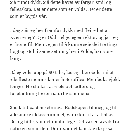
Sjå rundt dykk. Sjå dette havet av fargar, smil og
fellesskap. Det er dette som er Volda. Det er dette
som er bygda vår.
I dag står eg her framfor dykk med fleire hattar.
Kven er eg? Eg er Odd Helge, eg er rektor, og ja – eg
er homofil. Men vegen til å kunne seie dei tre tinga
høgt og stolt i same setning, her i Volda, har vore
lang .
Då eg voks opp på 90-talet, las eg i læreboka mi at
«de fleste mennesker er heterofile». Men boka gjekk
lenger. Ho slo fast at «seksuell adferd og
forplantning hører naturlig sammen».
Smak litt på den setninga. Bodskapen til meg, og til
alle andre i klasserommet, var ikkje til å ta feil av:
Det eg følte, var det unaturlege. Det var eit avvik frå
naturen sin orden. Difor var det kanskje ikkje så