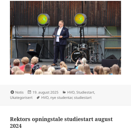
Format
Publisert
Kategorier
Notis
19. august 2025
HVO
,
Studiestart
,
Stikkord
Ukategorisert
HVO
,
nye studentar
,
studiestart
Rektors opningstale studiestart august
2024