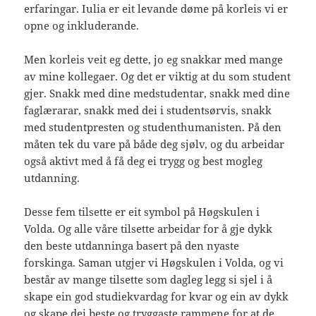
erfaringar. Iulia er eit levande døme på korleis vi er
opne og inkluderande.
Men korleis veit eg dette, jo eg snakkar med mange
av mine kollegaer. Og det er viktig at du som student
gjer. Snakk med dine medstudentar, snakk med dine
faglærarar, snakk med dei i studentsørvis, snakk
med studentpresten og studenthumanisten. På den
måten tek du vare på både deg sjølv, og du arbeidar
også aktivt med å få deg ei trygg og best mogleg
utdanning.
Desse fem tilsette er eit symbol på Høgskulen i
Volda. Og alle våre tilsette arbeidar for å gje dykk
den beste utdanninga basert på den nyaste
forskinga. Saman utgjer vi Høgskulen i Volda, og vi
består av mange tilsette som dagleg legg si sjel i å
skape ein god studiekvardag for kvar og ein av dykk
og skape dei beste og tryggaste rammene for at de