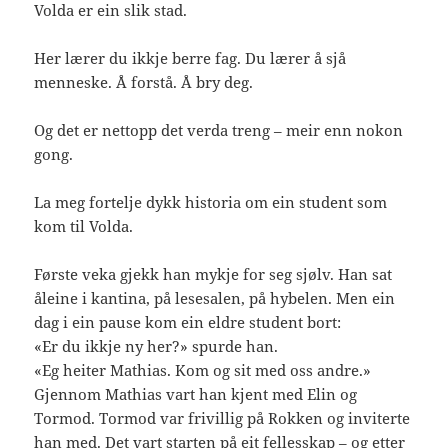
Volda er ein slik stad.
Her lærer du ikkje berre fag. Du lærer å sjå
menneske. Å forstå. Å bry deg.
Og det er nettopp det verda treng – meir enn nokon
gong.
La meg fortelje dykk historia om ein student som
kom til Volda.
Første veka gjekk han mykje for seg sjølv. Han sat
åleine i kantina, på lesesalen, på hybelen. Men ein
dag i ein pause kom ein eldre student bort:
«Er du ikkje ny her?» spurde han.
«Eg heiter Mathias. Kom og sit med oss andre.»
Gjennom Mathias vart han kjent med Elin og
Tormod. Tormod var frivillig på Rokken og inviterte
han med. Det vart starten på eit fellesskap – og etter