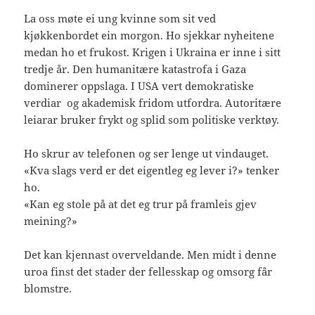
La oss møte ei ung kvinne som sit ved
kjøkkenbordet ein morgon. Ho sjekkar nyheitene
medan ho et frukost. Krigen i Ukraina er inne i sitt
tredje år. Den humanitære katastrofa i Gaza
dominerer oppslaga. I USA vert demokratiske
verdiar og akademisk fridom utfordra. Autoritære
leiarar bruker frykt og splid som politiske verktøy.
Ho skrur av telefonen og ser lenge ut vindauget.
«Kva slags verd er det eigentleg eg lever i?» tenker
ho.
«Kan eg stole på at det eg trur på framleis gjev
meining?»
Det kan kjennast overveldande. Men midt i denne
uroa finst det stader der fellesskap og omsorg får
blomstre.