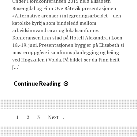
Under Fjordkonferansen 2015 held Elisabeth
Busengdal og Finn Ove Båtevik presentasjonen
«Alternative arenaer i integreringsarbeidet – den
katolske kyrkja som bindeledd mellom
arbeidsinnvandrarar og lokalsamfunn».
Konferansen finn stad på Hotell Alexandra i Loen
18.-19. juni. Presentasjonen byggjer på Elisabeth si
masteroppgåve i samfunnsplanlegging og leiing
ved Høgskulen i Volda. På bildet ser du Finn heilt
[…]
Continue Reading
P
1
2
3
Next →
o
s