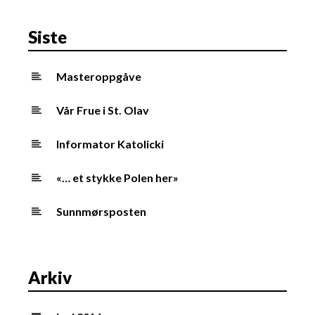
t
s
Siste
n
a
v
Masteroppgåve
i
g
Vår Frue i St. Olav
a
t
Informator Katolicki
i
o
«… et stykke Polen her»
n
Sunnmørsposten
Arkiv