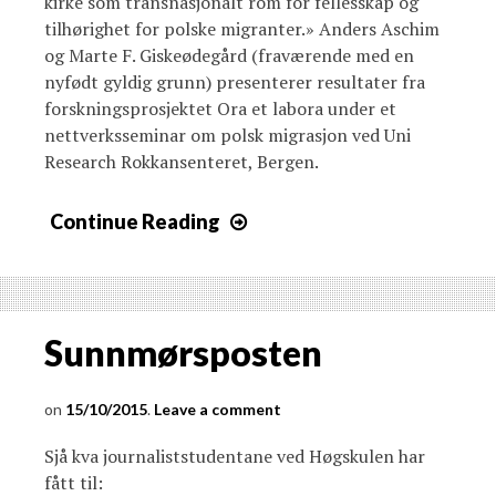
kirke som transnasjonalt rom for fellesskap og
tilhørighet for polske migranter.» Anders Aschim
og Marte F. Giskeødegård (fraværende med en
nyfødt gyldig grunn) presenterer resultater fra
forskningsprosjektet Ora et labora under et
nettverksseminar om polsk migrasjon ved Uni
Research Rokkansenteret, Bergen.
Continue Reading
Sunnmørsposten
15/10/2015
Leave a comment
Sjå kva journaliststudentane ved Høgskulen har
fått til: