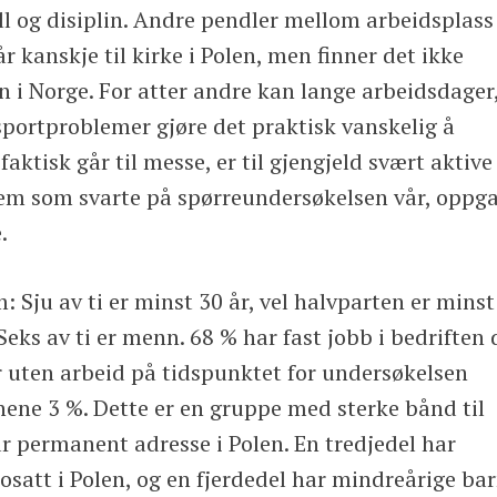
oll og disiplin. Andre pendler mellom arbeidsplass 
r kanskje til kirke i Polen, men finner det ikke
n i Norge. For atter andre kan lange arbeidsdager
portproblemer gjøre det praktisk vanskelig å
aktisk går til messe, er til gjengjeld svært aktive
dem som svarte på spørreundersøkelsen vår, oppga
.
 Sju av ti er minst 30 år, vel halvparten er minst
t. Seks av ti er menn. 68 % har fast jobb i bedriften 
ar uten arbeid på tidspunktet for undersøkelsen
ene 3 %. Dette er en gruppe med sterke bånd til
ar permanent adresse i Polen. En tredjedel har
bosatt i Polen, og en fjerdedel har mindreårige ba