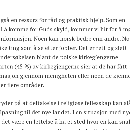
også en ressurs for råd og praktisk hjelp. Som en
 til å komme for Guds skyld, kommer vi hit for å m
å informasjon. Noen kan norsk bedre enn andre. N
ike ting som å se etter jobber. Det er rett og slett
undersøkelsen blant de polske kirkegjengerne
arten (45 %) av kirkegjengerne sier at de har fått
formasjon gjennom menigheten eller noen de kjenn
er flere områder.
yder på at deltakelse i religiøse fellesskap kan sl
ilpasning til det nye landet. I en situasjon med ny
 det være en lettelse å ha et sted hvor en kan sna