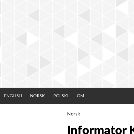
Skip
to
content
ENGLISH
NORSK
POLSKI
OM
Norsk
Informator K