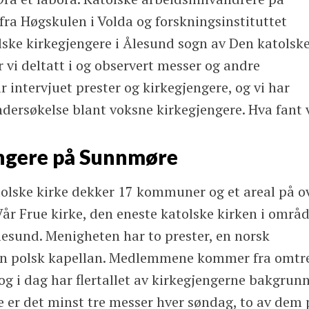
ra Høgskulen i Volda og forskningsinstituttet
lske kirkegjengere i Ålesund sogn av Den katolsk
r vi deltatt i og observert messer og andre
ar intervjuet prester og kirkegjengere, og vi har
dersøkelse blant voksne kirkegjengere. Hva fant 
engere på Sunnmøre
olske kirke dekker 17 kommuner og et areal på o
år Frue kirke, den eneste katolske kirken i områd
Ålesund. Menigheten har to prester, en norsk
en polsk kapellan. Medlemmene kommer fra omtr
 og i dag har flertallet av kirkegjengerne bakgrun
rke er det minst tre messer hver søndag, to av dem