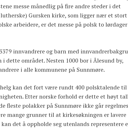
restene messe månedlig på fire andre steder i det
 lutherske) Gursken kirke, som ligger nær et stort
ske arbeidere, er det messe på polsk to lørdager 
rt 3379 innvandrere og barn med innvandrerbakgr
i dette området. Nesten 1000 bor i Ålesund by,
vandrere i alle kommunene på Sunnmøre.
ehelg kan det fort være rundt 400 polsktalende til
gheten. Etter norske forhold er dette et høyt tall
 de fleste polakker på Sunnmøre ikke går regelme
ære mange grunner til at kirkesøkningen er lavere
n kan det å oppholde seg utenlands representere 