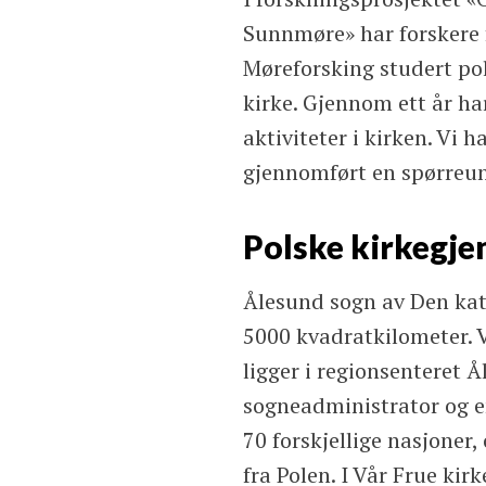
Sunnmøre» har forskere f
Møreforsking studert po
kirke. Gjennom ett år ha
aktiviteter i kirken. Vi h
gjennomført en spørreun
Polske kirkegj
Ålesund sogn av Den kat
5000 kvadratkilometer. V
ligger i regionsenteret 
sogneadministrator og 
70 forskjellige nasjoner,
fra Polen. I Vår Frue ki