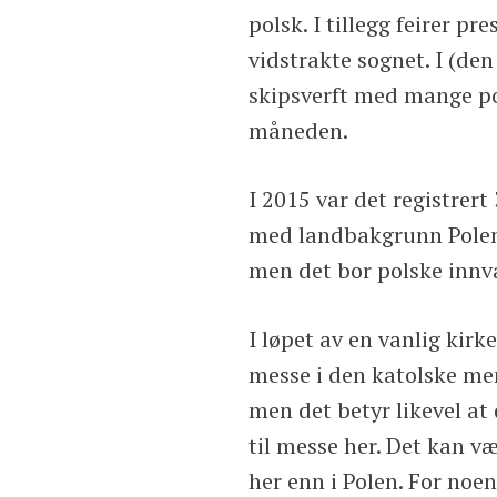
polsk. I tillegg feirer p
vidstrakte sognet. I (den
skipsverft med mange pol
måneden.
I 2015 var det registre
med landbakgrunn Polen 
men det bor polske inn
I løpet av en vanlig kirk
messe i den katolske meni
men det betyr likevel at
til messe her. Det kan v
her enn i Polen. For noe