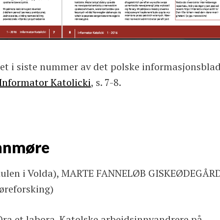
tet i siste nummer av det polske informasjonsbla
Informator Katolicki
, s. 7-8.
unnmøre
ulen i Volda), MARTE FANNELØB GISKEØDEGÅR
reforsking)
Ora et labora. Katolske arbeidsinnvandrere på