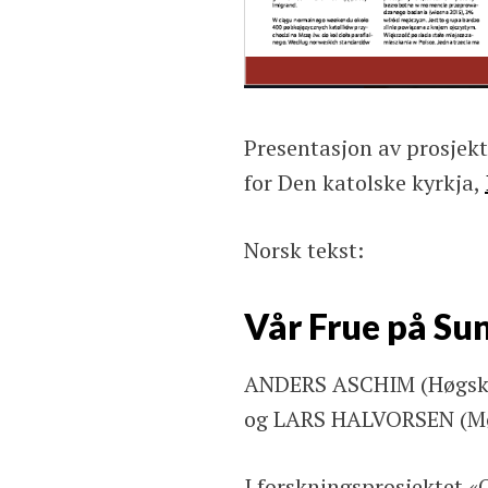
Presentasjon av prosjek
for Den katolske kyrkja,
Norsk tekst:
Vår Frue på S
ANDERS ASCHIM (Høgsk
og LARS HALVORSEN (Mø
I forskningsprosjektet «