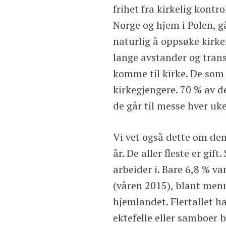
frihet fra kirkelig kontr
Norge og hjem i Polen, gå
naturlig å oppsøke kirke
lange avstander og trans
komme til kirke. De som f
kirkegjengere. 70 % av 
de går til messe hver uke
Vi vet også dette om dem:
år. De aller fleste er gif
arbeider i. Bare 6,8 % v
(våren 2015), blant menn
hjemlandet. Flertallet h
ektefelle eller samboer 