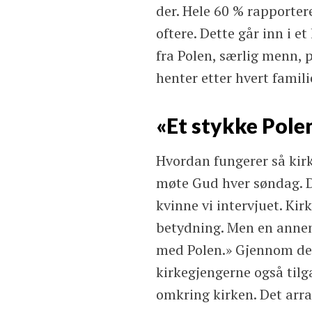
der. Hele 60 % rapportere
oftere. Dette går inn i 
fra Polen, særlig menn, 
henter etter hvert famil
«Et stykke Pole
Hvordan fungerer så kir
møte Gud hver søndag. De
kvinne vi intervjuet. Kir
betydning. Men en annen
med Polen.» Gjennom den
kirkegjengerne også tilgan
omkring kirken. Det arran