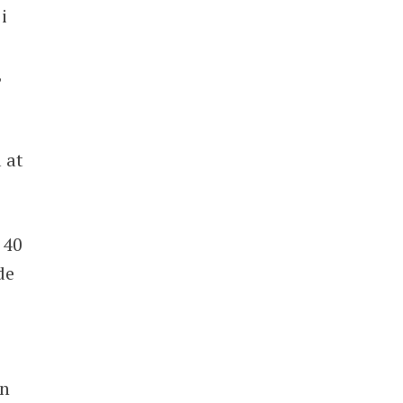
i
,
 at
 40
de
rn