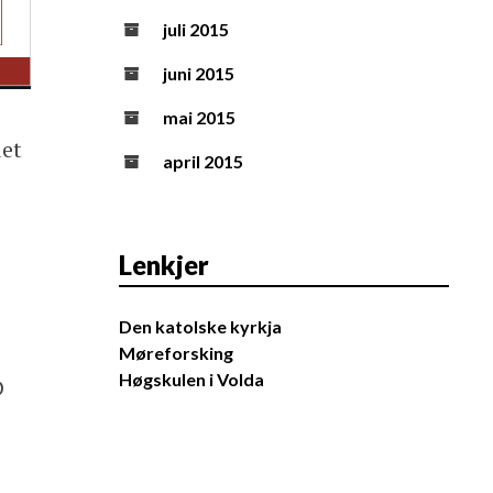
juli 2015
juni 2015
mai 2015
det
april 2015
Lenkjer
Den katolske kyrkja
Møreforsking
Høgskulen i Volda
D