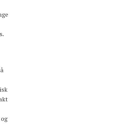
ange
s.
 å
isk
akt
 og