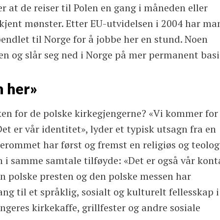
r at de reiser til Polen en gang i måneden eller
et kjent mønster. Etter EU-utvidelsen i 2004 har m
pendlet til Norge for å jobbe her en stund. Noen
ien og slår seg ned i Norge på mer permanent basi
n her»
ken for de polske kirkegjengerne? «Vi kommer for
t er vår identitet», lyder et typisk utsagn fra en
kerommet har først og fremst en religiøs og teolog
 i samme samtale tilføyde: «Det er også vår kont
 polske presten og den polske messen har
g til et språklig, sosialt og kulturelt fellesskap i
geres kirkekaffe, grillfester og andre sosiale