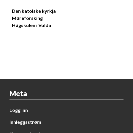
Den katolske kyrkja
Møreforsking
Høgskulen i Volda
Meta
Logg inn
Innleggsstrøm