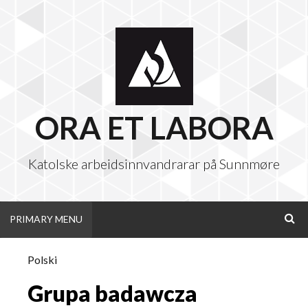
Skip
to
content
ORA ET LABORA
Katolske arbeidsinnvandrarar på Sunnmøre
PRIMARY MENU
SEA
Polski
Grupa badawcza