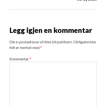
a
v
i
g
a
Legg igjen en kommentar
t
i
o
Din e-postadresse vil ikke bli publisert.
Obligatoriske
n
felt er merket med
*
Kommentar
*