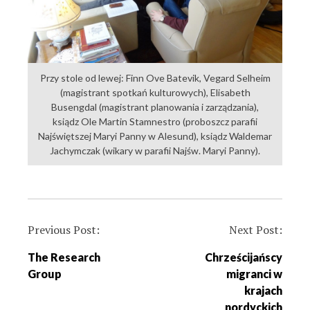
Przy stole od lewej: Finn Ove Batevik, Vegard Selheim
(magistrant spotkań kulturowych), Elisabeth
Busengdal (magistrant planowania i zarządzania),
ksiądz Ole Martin Stamnestro (proboszcz parafii
Najświętszej Maryi Panny w Alesund), ksiądz Waldemar
Jachymczak (wikary w parafii Najśw. Maryi Panny).
P
Previous Post:
Next Post:
o
The Research
Chrześcijańscy
s
Group
migranci w
t
krajach
n
nordyckich