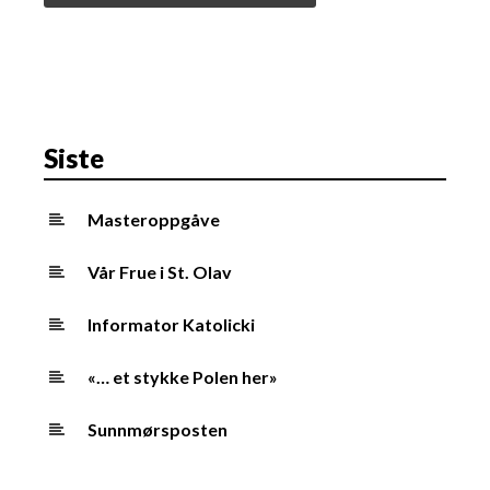
Siste
Masteroppgåve
Vår Frue i St. Olav
Informator Katolicki
«… et stykke Polen her»
Sunnmørsposten