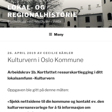
Gå
LOKAL- OG
til
REGIONALHISTORIE
innhold
Studieblogg ved Høgskulen i Volda
Meny
PUBLISERT
26. APRIL 2019
AV
CECILIE KÄHLER
Kulturvern i Oslo Kommune
Arbeidskrav 1b. Kortfattet ressurskartlegging i ditt
lokalsamfunn -Kulturvern
Oppgaven ble gitt på denne måten:
«Sjekk nettsidene til din kommune og kontakt ev. den
kulturvernansvarlege for å få informasjon om