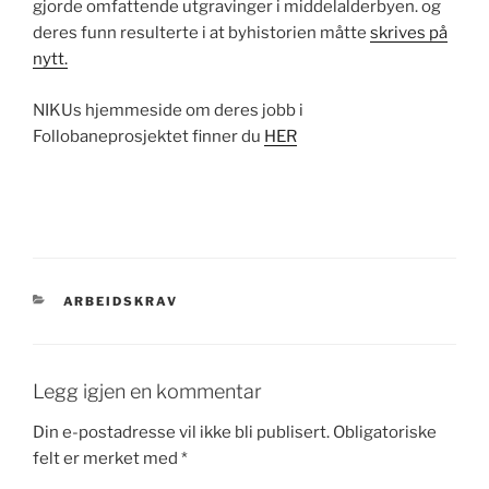
gjorde omfattende utgravinger i middelalderbyen. og
deres funn resulterte i at byhistorien måtte
skrives på
nytt.
NIKUs hjemmeside om deres jobb i
Follobaneprosjektet finner du
HER
KATEGORIER
ARBEIDSKRAV
Legg igjen en kommentar
Din e-postadresse vil ikke bli publisert.
Obligatoriske
felt er merket med
*