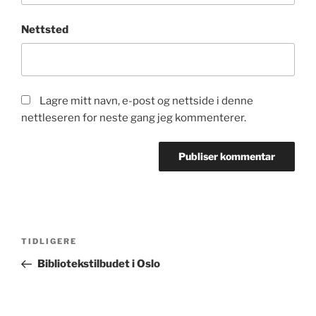
Nettsted
Lagre mitt navn, e-post og nettside i denne
nettleseren for neste gang jeg kommenterer.
Innleggsnavigasjon
Forrige
TIDLIGERE
innlegg
Bibliotekstilbudet i Oslo