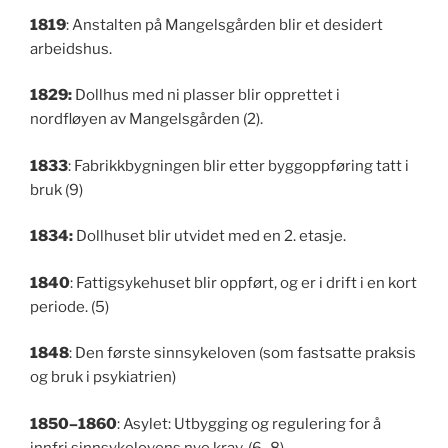
1819
: Anstalten på Mangelsgården blir et desidert
arbeidshus.
1829:
Dollhus med ni plasser blir opprettet i
nordfløyen av Mangelsgården (2).
1833
: Fabrikkbygningen blir etter byggoppføring tatt i
bruk (9)
1834:
Dollhuset blir utvidet med en 2. etasje.
1840
: Fattigsykehuset blir oppført, og er i drift i en kort
periode. (5)
1848
: Den første sinnsykeloven (som fastsatte praksis
og bruk i psykiatrien)
1850–1860
: Asylet: Utbygging og regulering for å
innfri sinnsykelovens nye krav. (6–8)