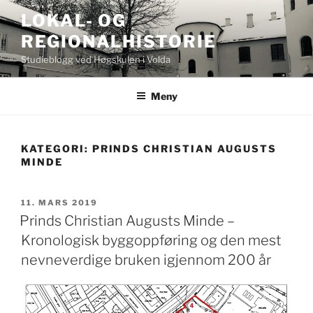
Gå
LOKAL- OG
til
REGIONALHISTORIE
innhold
Studieblogg ved Høgskulen i Volda
Meny
KATEGORI:
PRINDS CHRISTIAN AUGUSTS
MINDE
PUBLISERT
11. MARS 2019
Prinds Christian Augusts Minde –
Kronologisk byggoppføring og den mest
nevneverdige bruken igjennom 200 år