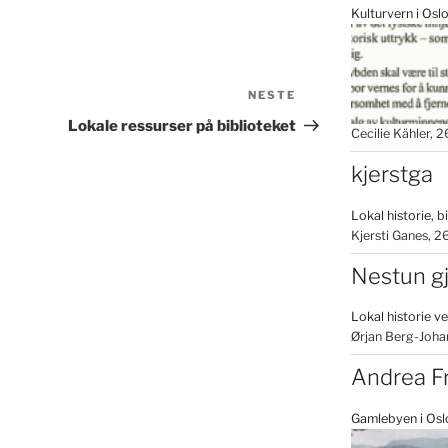
Kulturvern i Os
NESTE
Neste
innlegg
Lokale ressurser på biblioteket
Cecilie Kähler
2
kjerstga
Lokal historie, b
Kjersti Ganes
26
Nestun g
Lokal historie v
Ørjan Berg-Joha
Andrea F
Gamlebyen i Osl