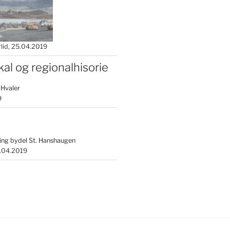
lid
25.04.2019
kal og regionalhisorie
 Hvaler
9
ing bydel St. Hanshaugen
.04.2019