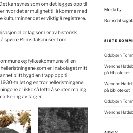
 Det kan synes som om det legges opp til
Molde by
r hvor det er mulighet til å komme med
ke kulturminner det er viktig å registrere.
Romsdal sogel
nisasjon eller lag som er av historisk
for å spørre Romsdalsmuseet om
SISTE KOMM
Oddbjørn Tomr
 kommune og fylkeskommune vil en
Wenche Hatle
t helleristningene som er i nabolaget mitt
på biblioteket
 annet blitt bygd en trapp opp til
 1930-tallet og en tror helleristningene
Wenche Hatle
tningene er ikke så lette å se uten maling.
på biblioteket
arkering av farger.
Oddbjørn Tomr
Wenche Hatle
ARKIV