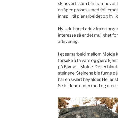
skipsverft som blir framhevet.
en åpen prosess med folkemøte
innspill til planarbeidet og hvil
Hvis du har et arkiv fra en orga
interesse så er det mulighet 
arkivering.
I et samarbeid mellom Molde
forsøke å ta vare og gjøre kjen
på Bjørset i Molde. Det er blant
steinene. Steinene ble funne på
har en svært høy alder. Helleris
Se bildene under med og uten m