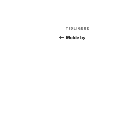
Innleggsnavigasjon
Forrige
TIDLIGERE
innlegg
Molde by