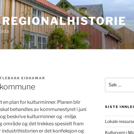
 REGIONALHISTORIE
olda
TLEBAKK EIDHAMAR
Søk
e kommune
etter:
n plan for kulturminner. Planen blir
SISTE INNLE
 og skal behandles av kommunestyret i juni
og beskrive kulturminner og -miljø.
Lokale ressurse
tig område og det trekkes spesielt fram
 industrihistorien er det konfeksjon og
Kulturvern i 