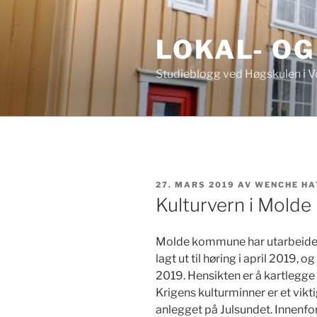
Gå
til
LOKAL- OG
innhold
Studieblogg ved Høgskulen i V
PUBLISERT
27. MARS 2019
AV
WENCHE HA
Kulturvern i Mold
Molde kommune har utarbeidet e
lagt ut til høring i april 2019,
2019. Hensikten er å kartlegge 
Krigens kulturminner er et vik
anlegget på Julsundet. Innenfor