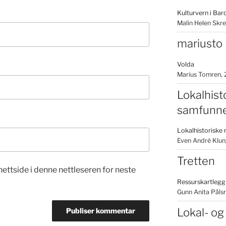
Kulturvern i Ba
Malin Helen Skr
mariusto
Volda
Marius Tomren
Lokalhisto
samfunne
Lokalhistoriske 
Even André Klun
Tretten
nettside i denne nettleseren for neste
Ressurskartlegg
Gunn Anita Påls
Lokal- og