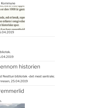
lo Kommune
6.04.2019
ibliotek.
.04.2019
jennom historien
ed Nesttun bibliotek -det mest sentrale;
nnesen
25.04.2019
remmerlid
o.