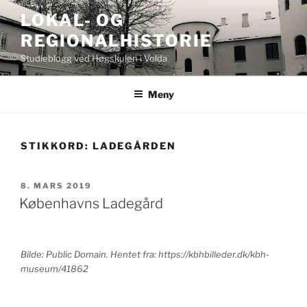
Gå
LOKAL- OG
til
REGIONALHISTORIE
innhold
Studieblogg ved Høgskulen i Volda
Meny
STIKKORD:
LADEGÅRDEN
PUBLISERT
8. MARS 2019
Københavns Ladegård
Bilde: Public Domain. Hentet fra: https://kbhbilleder.dk/kbh-
museum/41862