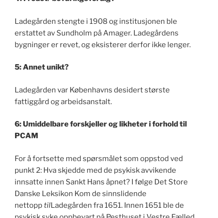
Ladegården stengte i 1908 og institusjonen ble
erstattet av Sundholm på Amager. Ladegårdens
bygninger er revet, og eksisterer derfor ikke lenger.
5: Annet unikt?
Ladegården var Københavns desidert største
fattiggård og arbeidsanstalt.
6: Umiddelbare forskjeller og likheter i forhold til
PCAM
For å fortsette med spørsmålet som oppstod ved
punkt 2: Hva skjedde med de psykisk avvikende
innsatte innen Sankt Hans åpnet? I følge Det Store
Danske Leksikon Kom de sinnslidende
nettopp
til
Ladegården fra 1651. Innen 1651 ble de
psykisk syke oppbevart på Pesthuset i Vestre Fælled.