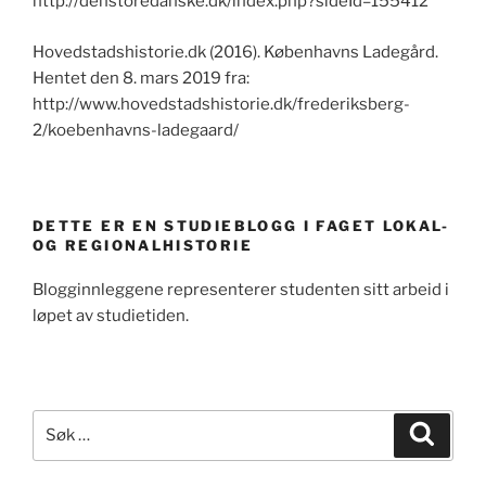
http://denstoredanske.dk/index.php?sideId=155412
Hovedstadshistorie.dk (2016). Københavns Ladegård.
Hentet den 8. mars 2019 fra:
http://www.hovedstadshistorie.dk/frederiksberg-
2/koebenhavns-ladegaard/
DETTE ER EN STUDIEBLOGG I FAGET LOKAL-
OG REGIONALHISTORIE
Blogginnleggene representerer studenten sitt arbeid i
løpet av studietiden.
Søk
Søk
etter: